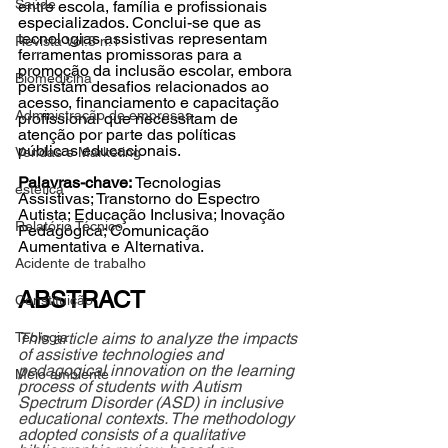
Saúde
entre escola, família e profissionais 
especializados. Conclui-se que as 
tecnologias assistivas representam 
Revista Vol.3 n.1
ferramentas promissoras para a 
promoção da inclusão escolar, embora 
Biomedicina
persistam desafios relacionados ao 
acesso, financiamento e capacitação 
Administração de empresas
profissional que necessitam de 
atenção por parte das políticas 
públicas educacionais.
Vendas e Marketing
Palavras-chave: 
Tecnologias 
estética
Assistivas; Transtorno do Espectro 
Autista; Educação Inclusiva; Inovação 
Relatório Técnico
Pedagógica; Comunicação 
Aumentativa e Alternativa.
Acidente de trabalho
ABSTRACT
Constituição
Teologia
This article aims to analyze the impacts 
of assistive technologies and 
pedagogical innovation on the learning 
Meio ambiente
process of students with Autism 
Spectrum Disorder (ASD) in inclusive 
educational contexts. The methodology 
adopted consists of a qualitative 