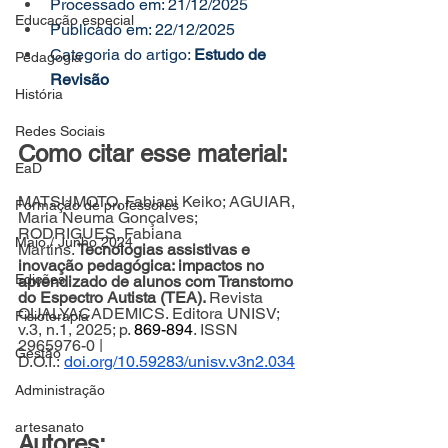
Processado em: 21/12/2025
Educação especial
Publicado em: 22/12/2025
Categoria do artigo: 
Estudo de 
Pedagogia
Revisão
História
Redes Sociais
Como citar esse material:
EaD
MATSUMOTO, Fabiani Keiko; AGUIAR, 
Formação de professores
Maria Neuma Gonçalves; 
RODRIGUES, Fabiana 
Maio / Junho 2024
Martins.
 Tecnologias assistivas e 
inovação pedagógica: impactos no 
Edições
aprendizado de alunos com Transtorno 
do Espectro Autista (TEA). 
Revista 
QUALYACADEMICS. Editora UNISV; 
Fisioterapia
v.3, n.1, 2025; p. 
869-894
. ISSN 
2965976-0 | 
Gestão
D.O.I.:
doi.org/10.59283/unisv.v3n2.034
Administração
artesanato
Autores: 