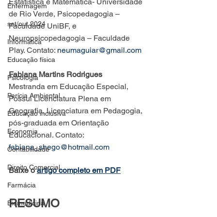
Estatística e Matemática- Universidade 
Enfermagem
de Rio Verde, Psicopedagogia – 
set/out 2024
Faculdade UniBF, e 
Neuropsicopedagogia – Faculdade 
Informática
Play. Contato: 
neumaguiar@gmail.com
Educação física
Fabiana Martins Rodrigues
Psicologia
Mestranda em Educação Especial, 
Perícia Ambiental
Possui Licenciatura Plena em 
Geografia, Licenciatura em Pedagogia, 
Educação inclusiva
pós-graduada em Orientação 
Economia
Educacional. Contato: 
fabiana_shego@hotmail.com
Contabilidade
Direito Comercial
Baixe o 
artigo completo em PDF
Farmácia
RESUMO
Biomedicina