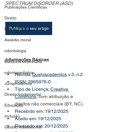
SPECTRUM DISORDER (ASD)
Publicações Científicas
Direito
Publique o seu artigo
Polícia Militar
Assédio moral
odontologia
Informações Básicas
Medicina veterinária
odontopediatria
Revista 
Qualyacademics
 v.3, n.2
ISSN: 2965976-0
Jurisprudência
Tipo de Licença: 
Creative 
Direito fundamental
Commons
, com atribuição e 
direitos não comerciais (BY, NC).
Educação
Recebido em: 19/12/2025
Inclusão
Aceito em: 19/12/2025
Revisado em: 20/12/2025
Gestão educacional