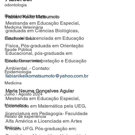
odontologia
Revisão de Literatura
Fabiani Keiko Matsumoto
Mestranda em Educação Especial, 
Medicina Veterinária
graduada em Ciências Biológicas, 
Bacharel e Licenciada em Educação 
Estudo de Caso
Física, Pós-graduada em Orientação 
Saúde Pública
Educacional, pós-graduada em 
Ecoturismo: interpretação e Educação 
Estudo Documental
Ambiental. - Contato: 
Epidemiologia
fabianikeikomatsumoto@yahoo.com.br
Medicina
Maria Neuma Gonçalves Aguiar
Julho / Agosto 2024
Mestranda em Educação Especial, 
Matemática
Licenciada em Matemática pela UEG, 
licenciatura em Pedagogia- Faculdade 
Relato de experiência
Alfa América e Licenciada em Artes 
Biologia
Visuais UFG. Pós-graduação em: 