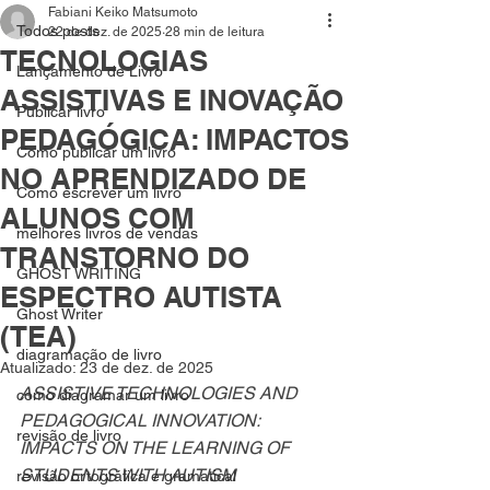
Fabiani Keiko Matsumoto
Todos posts
22 de dez. de 2025
28 min de leitura
TECNOLOGIAS
Lançamento de Livro
ASSISTIVAS E INOVAÇÃO
Publicar livro
PEDAGÓGICA: IMPACTOS
Como publicar um livro
NO APRENDIZADO DE
Como escrever um livro
ALUNOS COM
melhores livros de vendas
TRANSTORNO DO
GHOST WRITING
ESPECTRO AUTISTA
Ghost Writer
(TEA)
diagramação de livro
Atualizado:
23 de dez. de 2025
ASSISTIVE TECHNOLOGIES AND 
como diagramar um livro
PEDAGOGICAL INNOVATION: 
revisão de livro
IMPACTS ON THE LEARNING OF 
STUDENTS WITH AUTISM 
revisão ortográfica e gramatical