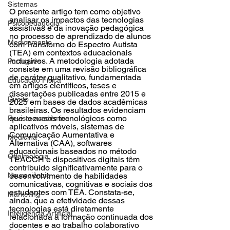
Sistemas
O presente artigo tem como objetivo 
analisar os impactos das tecnologias 
Psicopedagogia
assistivas e da inovação pedagógica 
no processo de aprendizado de alunos 
Medicamento
com Transtorno do Espectro Autista 
(TEA) em contextos educacionais 
inclusivos. A metodologia adotada 
Português
consiste em uma revisão bibliográfica 
de caráter qualitativo, fundamentada 
Educação Física
em artigos científicos, teses e 
dissertações publicadas entre 2015 e 
Direito
2025 em bases de dados acadêmicas 
brasileiras. Os resultados evidenciam 
que recursos tecnológicos como 
Revista acadêmica
aplicativos móveis, sistemas de 
Comunicação Aumentativa e 
Medicina
Alternativa (CAA), softwares 
educacionais baseados no método 
Oftalmologia
TEACCH e dispositivos digitais têm 
contribuído significativamente para o 
Neurociência
desenvolvimento de habilidades 
comunicativas, cognitivas e sociais dos 
estudantes com TEA. Constata-se, 
Marketing
ainda, que a efetividade dessas 
tecnologias está diretamente 
Inteligência Artificial
relacionada à formação continuada dos 
docentes e ao trabalho colaborativo 