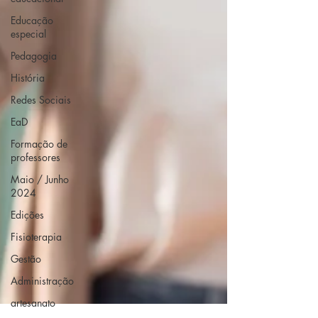
Educação
especial
Pedagogia
História
Redes Sociais
EaD
Formação de
professores
Maio / Junho
2024
Edições
Fisioterapia
Gestão
Administração
artesanato