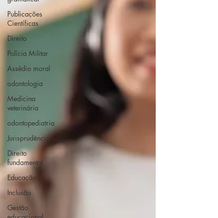
Publicações
Científicas
Direito
Polícia Militar
Assédio moral
odontologia
Medicina
veterinária
odontopediatria
Jurisprudência
Direito
fundamental
Educação
Inclusão
Gestão
educacional