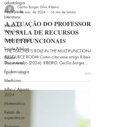
odontologia
Revisão de
Literatura
Cecilia Borges Silva Ribeiro
6 de mai. de 2024
16 min de leitura
Medicina
Veterinária
A ATUAÇÃO DO PROFESSOR
Estudo de Caso
NA SALA DE RECURSOS
Saúde Pública
MULTIFUNCIONAIS
Estudo
THE TEACHER'S ROLE IN THE MULTIFUNCTIONAL
Documental
RESOURCE ROOM Como citar esse artigo Ribeiro,
Epidemiologia
Paz e Araújo (2024): RIBEIRO, Cecilia Borges...
Medicina
Julho / Agosto
2024
Matemática
Relato de
experiência
Biologia