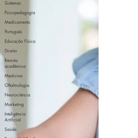
Sistemas
Psicopedagogia
Medicamento
Português
Educação Física
Direito
Revista
acadêmica
Medicina
Oftalmologia
Neurociência
Marketing
Inteligência
Artificial
Saúde