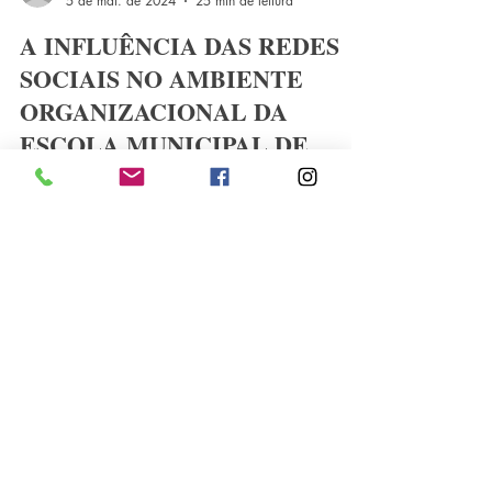
Marly Ramos Alves
5 de mai. de 2024
25 min de leitura
A INFLUÊNCIA DAS REDES
SOCIAIS NO AMBIENTE
ORGANIZACIONAL DA
ESCOLA MUNICIPAL DE
ENSINO INFANTIL JERRY
EMERSON CORREIA
MARINHO
THE INFLUENCE OF SOCIAL MEDIA IN THE
ORGANIZATIONAL ENVIRONMENT OF THE JERRY
EMERSON CORREIA MARINHO MUNICIPAL
SCHOOL OF EARLY CHILDHOOD...