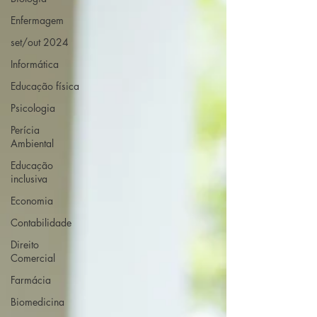
Enfermagem
set/out 2024
Informática
Educação física
Psicologia
Perícia
Ambiental
Educação
inclusiva
Economia
Contabilidade
Direito
Comercial
Farmácia
Biomedicina