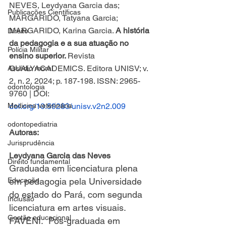
NEVES, Leydyana Garcia das; 
Publicações Científicas
MARGARIDO, Tatyana Garcia; 
MARGARIDO, Karina Garcia.
A história 
Direito
da pedagogia e a sua atuação no 
Polícia Militar
ensino superior. 
Revista 
QUALYACADEMICS. Editora UNISV; v. 
Assédio moral
2, n. 2, 2024; p. 187-198. ISSN: 2965-
odontologia
9760 | DOI: 
Medicina veterinária
doi.org/10.59283/unisv.v2n2.009
odontopediatria
Autoras: 
Jurisprudência
Leydyana Garcia das Neves
Direito fundamental
Graduada em licenciatura plena 
Educação
em pedagogia pela Universidade 
do estado do Pará, com segunda 
Inclusão
licenciatura em artes visuais. 
Gestão educacional
FAVENI.  Pós-graduada em 