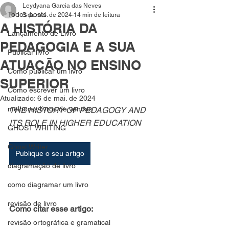
Leydyana Garcia das Neves
Todos posts
5 de mai. de 2024
14 min de leitura
A HISTÓRIA DA
Lançamento de Livro
PEDAGOGIA E A SUA
Publicar livro
ATUAÇÃO NO ENSINO
Como publicar um livro
SUPERIOR
Como escrever um livro
Atualizado:
6 de mai. de 2024
melhores livros de vendas
THE HISTORY OF PEDAGOGY AND 
ITS ROLE IN HIGHER EDUCATION
GHOST WRITING
Ghost Writer
Publique o seu artigo
diagramação de livro
como diagramar um livro
revisão de livro
Como citar esse artigo:
revisão ortográfica e gramatical