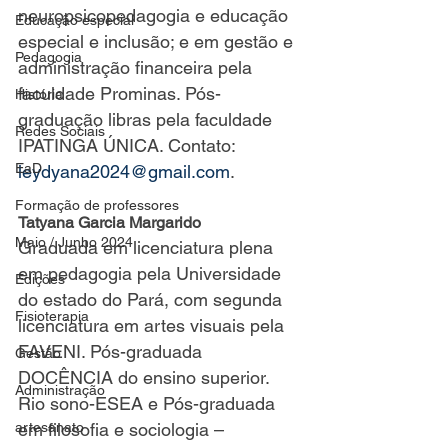
neuropsicopedagogia e educação 
Educação especial
especial e inclusão; e em gestão e 
Pedagogia
administração financeira pela 
faculdade Prominas. Pós-
História
graduação libras pela faculdade 
Redes Sociais
IPATINGA ÚNICA. Contato: 
EaD
leydyana2024@gmail.com
.
Formação de professores
Tatyana Garcia Margarido
Maio / Junho 2024
Graduada em licenciatura plena 
em pedagogia pela Universidade 
Edições
do estado do Pará, com segunda 
Fisioterapia
licenciatura em artes visuais pela 
FAVENI. Pós-graduada 
Gestão
DOCÊNCIA do ensino superior. 
Administração
Rio sono-ESEA e Pós-graduada 
artesanato
em filosofia e sociologia – 