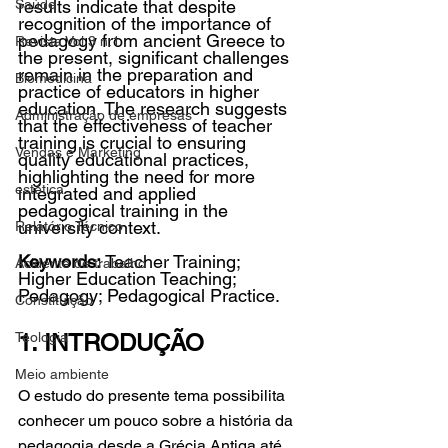
Saúde
results indicate that despite 
recognition of the importance of 
pedagogy from ancient Greece to 
Revista Vol.3 n.1
the present, significant challenges 
remain in the preparation and 
Biomedicina
practice of educators in higher 
education. The research suggests 
Administração de empresas
that the effectiveness of teacher 
training is crucial to ensuring 
Vendas e Marketing
quality educational practices, 
highlighting the need for more 
estética
integrated and applied 
pedagogical training in the 
university context.
Relatório Técnico
Keywords:
 Teacher Training; 
Acidente de trabalho
Higher Education Teaching; 
Pedagogy; Pedagogical Practice.
Constituição
Teologia
1. INTRODUÇÃO
Meio ambiente
O estudo do presente tema possibilita 
conhecer um pouco sobre a história da 
pedagogia desde a Grécia Antiga até 