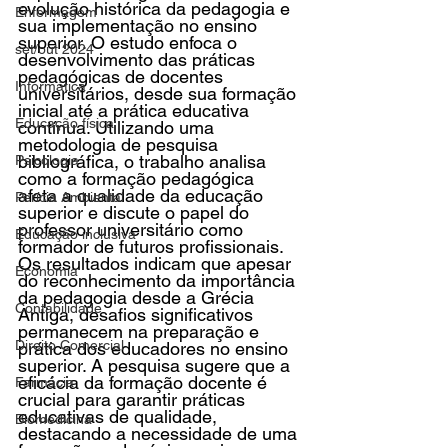
evolução histórica da pedagogia e 
Enfermagem
sua implementação no ensino 
superior. O estudo enfoca o 
set/out 2024
desenvolvimento das práticas 
pedagógicas de docentes 
Informática
universitários, desde sua formação 
inicial até a prática educativa 
Educação física
contínua. Utilizando uma 
metodologia de pesquisa 
bibliográfica, o trabalho analisa 
Psicologia
como a formação pedagógica 
afeta a qualidade da educação 
Perícia Ambiental
superior e discute o papel do 
professor universitário como 
Educação inclusiva
formador de futuros profissionais. 
Os resultados indicam que apesar 
Economia
do reconhecimento da importância 
da pedagogia desde a Grécia 
Contabilidade
Antiga, desafios significativos 
permanecem na preparação e 
Direito Comercial
prática dos educadores no ensino 
superior. A pesquisa sugere que a 
eficácia da formação docente é 
Farmácia
crucial para garantir práticas 
educativas de qualidade, 
Biomedicina
destacando a necessidade de uma 