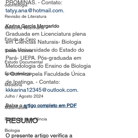
PROMINAS. - Contato: 
odontologia
tatyy.ana@hotmail.com
.
Revisão de Literatura
Karina Garcia Margarido
Medicina Veterinária
Graduada em Licenciatura plena 
Estudo de Caso
em Ciências Naturais- Biologia 
pela Universidade do Estado do 
Saúde Pública
Pará- UEPA. Pós-graduada em 
Estudo Documental
Metodologia do Ensino de Biologia 
e Química pela Faculdade Única 
Epidemiologia
de Ipatinga. - Contato: 
Medicina
kkkarina12345@outlook.com
.
Julho / Agosto 2024
Baixe o 
artigo completo em PDF
Matemática
Relato de experiência
RESUMO
Biologia
O presente artigo verifica a 