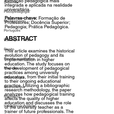
formação pedagógica mais 
Sistemas
integrada e aplicada na realidade 
universitária.
Psicopedagogia
Palavras-chave:
 Formação de 
Medicamento
Professores; Docência Superior; 
Pedagogia; Prática Pedagógica.
Português
ABSTRACT
Educação Física
Direito
This article examines the historical 
evolution of pedagogy and its 
Revista acadêmica
implementation in higher 
education. The study focuses on 
the development of pedagogical 
Medicina
practices among university 
educators, from their initial training 
Oftalmologia
to their ongoing educational 
practice. Utilizing a bibliographic 
Neurociência
research methodology, the paper 
analyzes how pedagogical training 
Marketing
affects the quality of higher 
education and discusses the role 
Inteligência Artificial
of the university teacher as a 
trainer of future professionals. The 