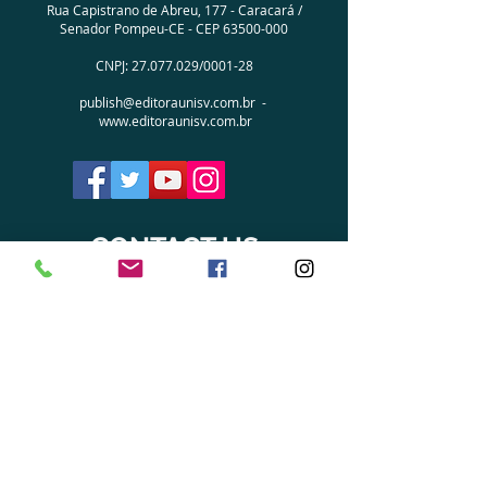
Rua Capistrano de Abreu, 177 - Caracará /
Senador Pompeu-CE - CEP
63500-000
CNPJ:
27.077.029
/0001-28
publish@editoraunisv.com.br
-
www.editoraunisv.com.br
CONTACT US