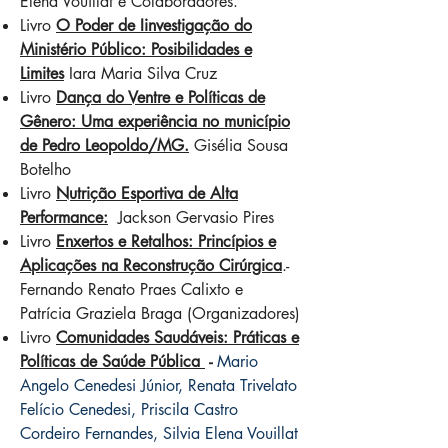
Elena Vouillat e Colaboradores.
Livro
O Poder de Iinvestigação do
Ministério Público: Posibilidades e
Limites
Iara Maria Silva Cruz
Livro
Dança do Ventre e Políticas de
Gênero: Uma experiência no município
de Pedro Leopoldo/MG.
Gisélia Sousa
Botelho
Livro
Nutrição Esportiva de Alta
Performance:
Jackson Gervasio Pires
Livro
Enxertos e Retalhos: Princípios e
Aplicações na Reconstrução Cirúrgica
.-
Fernando Renato Praes Calixto e
Patrícia Graziela Braga (Organizadores)
Livro
Comunidades Saudáveis: Práticas e
Políticas de Saúde Pública
-
Mario
Angelo Cenedesi Júnior, Renata Trivelato
Felício Cenedesi, Priscila Castro
Cordeiro Fernandes, Silvia Elena Vouillat