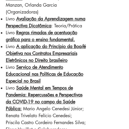
Manzan, Orlanda Garcia
(Organizadoras)
Livro
Avaliação da Aprendizagem numa
Perspectiva Dicotômica
: Teoria/Prática
Livro
Regras rimadas de acentuação
gráfica para o ensino fundamental.
Livro
A aplicação do Princípio da Boa-fé
Objetiva nos Contratos Empresariais
Eletrônicos no Direito brasileir
o
Livro
Serviço de Atendimento
Educacional nas Políticas de Educação
Especial no Brasil
Livro
Saúde Mental em Tempos de
Pandemia: Repercussões e Perspectivas
da COVID-19 no campo da Saúde
Pública:
Mario Angelo Cenedesi Júnior;
Renata Trivelato Felício Cenedesi;
Priscila Castro Cordeiro Fernandes Silva;