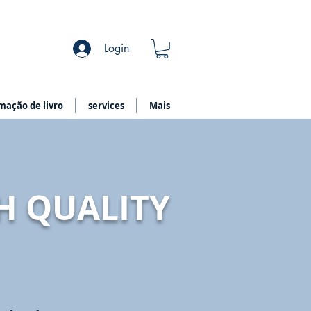
Login
mação de livro
services
Mais
H QUALITY