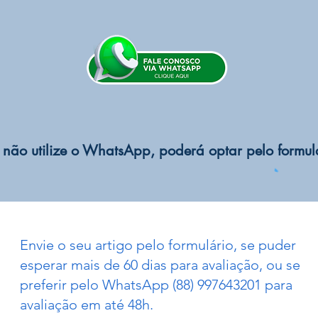
não utilize o WhatsApp, poderá optar pelo formul
Envie o seu artigo pelo formulário, se puder
esperar mais de 60 dias para avaliação, ou se
preferir pelo WhatsApp (88) 997643201 para
avaliação em até 48h.