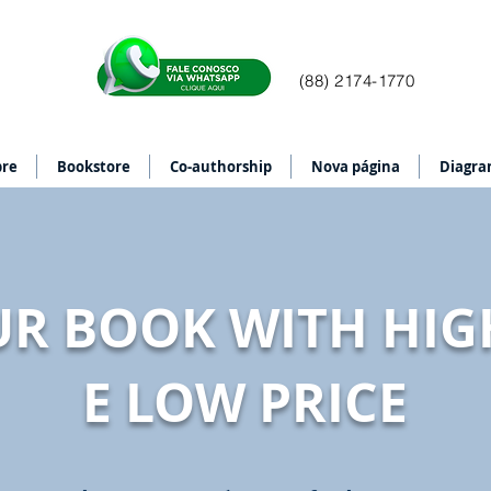
(88) 2174-1770
bre
Bookstore
Co-authorship
Nova página
Diagra
UR BOOK WITH HIG
E LOW PRICE