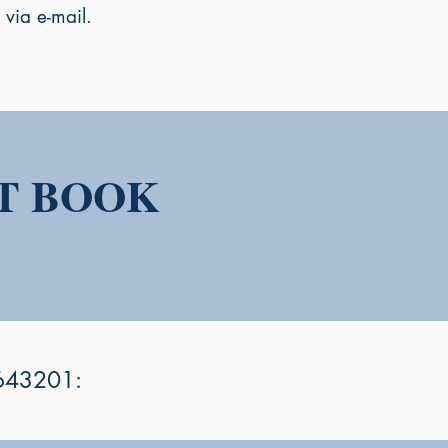
via e-mail.
T BOOK
7643201: