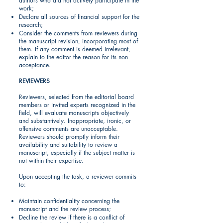
authors who did not actively participate in the
work;
Declare all sources of financial support for the
research;
Consider the comments from reviewers during
the manuscript revision, incorporating most of
them. If any comment is deemed irrelevant,
explain to the editor the reason for its non-
acceptance.
REVIEWERS
Reviewers, selected from the editorial board
members or invited experts recognized in the
field, will evaluate manuscripts objectively
and substantively. Inappropriate, ironic, or
offensive comments are unacceptable.
Reviewers should promptly inform their
availability and suitability to review a
manuscript, especially if the subject matter is
not within their expertise.
Upon accepting the task, a reviewer commits
to:
Maintain confidentiality concerning the
manuscript and the review process;
Decline the review if there is a conflict of