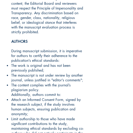
content, the Editorial Board and reviewers
must respect the Principle of Impersonality and
Transparency. Any discrimination based on
race, gender, class, nationality, religious
belief, or ideological stance that interferes
with the manuscript evaluation process is
strictly prohibited.
AUTHORS
During manuscript submission, it is imperative
for authors to certify their adherence to the
publication's ethical standards:
The work is original and has not been
previously published;
The manuscript is not under review by another
journal, unless justified in "editor's comments";
The content complies with the journal’s
plagiarism policy.
Additionally, authors commit to:
Attach an Informed Consent Form, signed by
the research subject, if the study involves
human subjects, ensuring publication and
anonymity;
Limit authorship to those who have made
significant contributions to the study,
maintaining ethical standards by excluding co-