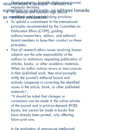
Qualyacademics Scientific Publication Journal,
relacionadas a qualquer manuscrito
expressly declares:
submetido ou publicado, os editores tomarão
To develop and maintain high ethical
as medidas adequadas.
standards and best publishing practices;
To uphold a commitment to the international
principles recommended by the Committee on
Publication Ethics (COPE), guiding
authors/researchers, editors, and editorial
board members to base their conduct on these
principles;
That all research ethics issues involving human
subjects are the sole responsibility of the
authors or institutions requesting publication of
articles, books, or other academic materials;
When an author notices errors or inaccuracies
in their published work, they must promptly
notify the journal's editorial board and
actively cooperate in correcting the identified
issues in the article, book, or other published
materials*;
*It should be noted that changes or
corrections can be made in the online articles
of the journal and in print-on-demand (POD)
books, but cannot be made in books that
have already been printed, only affecting
future print runs.
In the evaluation of manuscript intellectual