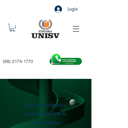
Login
(88) 2174-1770
Qualyacademics
Declaração de Ética da
Revista Científica