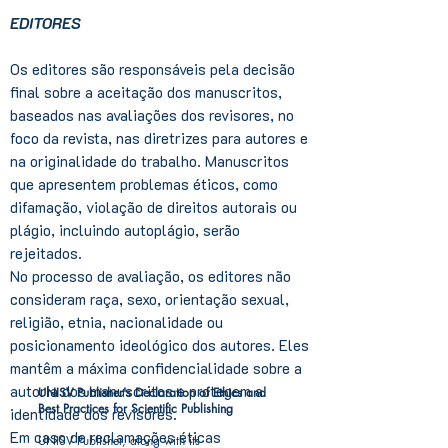
EDITORES
Os editores são responsáveis pela decisão
final sobre a aceitação dos manuscritos,
baseados nas avaliações dos revisores, no
foco da revista, nas diretrizes para autores e
na originalidade do trabalho. Manuscritos
que apresentem problemas éticos, como
difamação, violação de direitos autorais ou
plágio, incluindo autoplágio, serão
rejeitados.
No processo de avaliação, os editores não
consideram raça, sexo, orientação sexual,
religião, etnia, nacionalidade ou
posicionamento ideológico dos autores. Eles
mantêm a máxima confidencialidade sobre a
autoria dos manuscritos e protegem a
UNISV Publisher's Declaration of Ethics and
Best Practices for Scientific Publishing
identidade dos revisores.
Em caso de reclamações éticas
UNISV Publisher, along with its