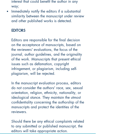
interest that could benefit the author in any
way;
Immediately notify the editors if a substantial
similarity between the manuscript under review
and other published works is detected.
EDITORS
Editors are responsible for the final decision
on the acceptance of manuscripts, based on
the reviewers' evaluations, the focus of the
journal, author guidelines, and the originality
of the work. Manuscripts that present ethical
issues such as defamation, copyright
infringement, or plagiarism, including self-
plagiarism, will be rejected.
In the manuscript evaluation process, editors
do not consider the authors' race, sex, sexual
orientation, religion, ethnicity, nationality, or
ideological stance. They maintain the utmost
confidentiality concerning the authorship of the
manuscripts and protect the identities of the
reviewers.
Should there be any ethical complaints related
to any submitted or published manuscript, the
editors will take appropriate action.