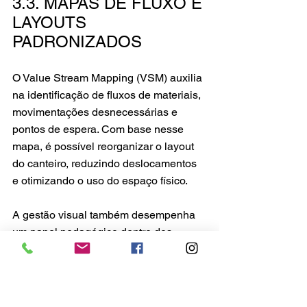
3.3. MAPAS DE FLUXO E 
LAYOUTS 
PADRONIZADOS
O Value Stream Mapping (VSM) auxilia 
na identificação de fluxos de materiais, 
movimentações desnecessárias e 
pontos de espera. Com base nesse 
mapa, é possível reorganizar o layout 
do canteiro, reduzindo deslocamentos 
e otimizando o uso do espaço físico.
A gestão visual também desempenha 
um papel pedagógico dentro dos 
canteiros. Quando os quadros, 
fluxogramas e indicadores são 
apresentados de forma clara e objetiva, 
as equipes passam a compreender 