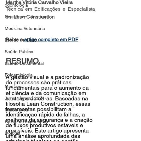
Martha Vitória Carvalho Vieira
odontologia
Técnica em Edificações e Especialista 
em Lean Construction
Revisão de Literatura
Medicina Veterinária
Baixe o 
artigo completo em PDF
Estudo de Caso
Saúde Pública
RESUMO
Estudo Documental
Epidemiologia
A gestão visual e a padronização 
de processos são práticas 
Medicina
fundamentais para o aumento da 
eficiência e da comunicação em 
canteiros de obras. Baseadas na 
Julho / Agosto 2024
filosofia Lean Construction, essas 
ferramentas possibilitam a 
Matemática
identificação rápida de falhas, a 
melhoria da segurança e a criação 
Relato de experiência
de fluxos produtivos estáveis e 
previsíveis. Este artigo apresenta 
Biologia
uma análise aprofundada das 