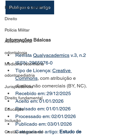
Publicações Científicas
Publique o seu artigo
Direito
Polícia Militar
Informações Básicas
Assédio moral
odontologia
Revista 
Qualyacademics
 v.3, n.2
ISSN: 2965976-0
Medicina veterinária
Tipo de Licença: 
Creative 
odontopediatria
Commons
, com atribuição e 
direitos não comerciais (BY, NC).
Jurisprudência
Recebido em: 29/12/2025
Direito fundamental
Aceito em: 01/01/2026
Revisado em: 01/01/2026
Educação
Processado em: 02/01/2026
Inclusão
Publicado em: 03/01/2026
Categoria do artigo: 
Estudo de 
Gestão educacional