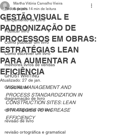
Martha Vitória Carvalho Vieira
Todos posts
6 de jan.
14 min de leitura
GESTÃO VISUAL E
Lançamento de Livro
PADRONIZAÇÃO DE
Publicar livro
PROCESSOS EM OBRAS:
Como publicar um livro
ESTRATÉGIAS LEAN
Como escrever um livro
PARA AUMENTAR A
melhores livros de vendas
EFICIÊNCIA
GHOST WRITING
Atualizado:
27 de jan.
VISUAL MANAGEMENT AND 
Ghost Writer
PROCESS STANDARDIZATION IN 
diagramação de livro
CONSTRUCTION SITES: LEAN 
como diagramar um livro
STRATEGIES TO INCREASE 
EFFICIENCY
revisão de livro
revisão ortográfica e gramatical