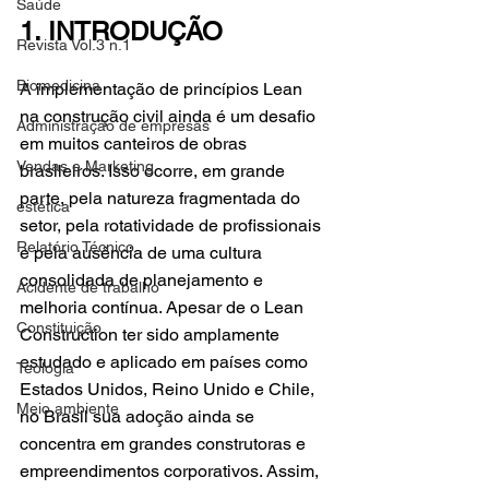
Saúde
1. INTRODUÇÃO
Revista Vol.3 n.1
Biomedicina
A implementação de princípios Lean 
na construção civil ainda é um desafio 
Administração de empresas
em muitos canteiros de obras 
Vendas e Marketing
brasileiros. Isso ocorre, em grande 
parte, pela natureza fragmentada do 
estética
setor, pela rotatividade de profissionais 
Relatório Técnico
e pela ausência de uma cultura 
consolidada de planejamento e 
Acidente de trabalho
melhoria contínua. Apesar de o Lean 
Constituição
Construction ter sido amplamente 
estudado e aplicado em países como 
Teologia
Estados Unidos, Reino Unido e Chile, 
Meio ambiente
no Brasil sua adoção ainda se 
concentra em grandes construtoras e 
empreendimentos corporativos. Assim, 