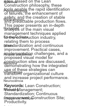
sites. Based on the Lean 
Sistemas
Construction philosophy, these 
tools enable the rapid identification 
Psicopedagogia
of failures, the enhancement of 
safety, and the creation of stable 
Medicamento
and predictable production flows. 
This paper presents an in-depth 
Português
analysis of the main visual 
management techniques applied 
to the construction industry, 
Educação Física
relating them to process 
standardization and continuous 
Direito
improvement. Practical cases, 
implementation challenges, and a 
Revista acadêmica
proposed visual model for 
construction sites are discussed, 
Medicina
demonstrating how the integrated 
use of these strategies can 
Oftalmologia
transform organizational culture 
and increase project performance.
Neurociência
Keywords:
 Lean Construction; 
Visual Management; 
Marketing
Standardization; Continuous 
Improvement; Construction Site; 
Inteligência Artificial
Productivity.