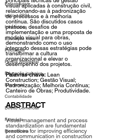
principais técnicas de gestão 
Enfermagem
visual aplicadas à construção civil, 
relacionando-as à padronização 
set/out 2024
de processos e à melhoria 
contínua. São discutidos casos 
práticos, desafios de 
Informática
implementação e uma proposta de 
modelo visual para obras, 
Educação física
demonstrando como o uso 
integrado dessas estratégias pode 
Psicologia
transformar a cultura 
organizacional e elevar o 
Perícia Ambiental
desempenho dos projetos.
Educação inclusiva
Palavras-chave:
 Lean 
Construction; Gestão Visual; 
Padronização; Melhoria Contínua; 
Economia
Canteiro de Obras; Produtividade.
Contabilidade
ABSTRACT
Direito Comercial
Farmácia
Visual management and process 
standardization are fundamental 
practices for improving efficiency 
Biomedicina
and communication in construction 