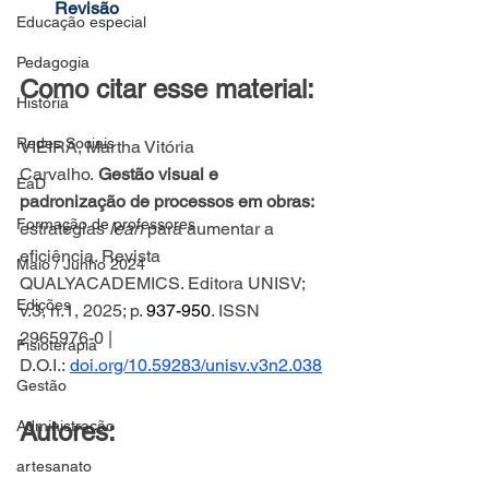
Revisão
Educação especial
Pedagogia
Como citar esse material:
História
Redes Sociais
VIEIRA, Martha Vitória 
Carvalho.
 Gestão visual e 
EaD
padronização de processos em obras: 
Formação de professores
estratégias
 lean
 para aumentar a 
eficiência. Revista 
Maio / Junho 2024
QUALYACADEMICS. Editora UNISV; 
Edições
v.3, n.1, 2025; p. 
937-950
. ISSN 
2965976-0 | 
Fisioterapia
D.O.I.:
doi.org/10.59283/unisv.v3n2.038
Gestão
Administração
Autores: 
artesanato