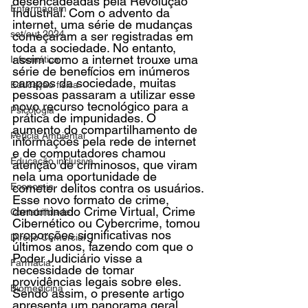
desencadeadas pela Revolução 
Enfermagem
Industrial. Com o advento da 
internet, uma série de mudanças 
set/out 2024
começaram a ser registradas em 
toda a sociedade. No entanto, 
assim como a internet trouxe uma 
Informática
série de benefícios em inúmeros 
campos da sociedade, muitas 
Educação física
pessoas passaram a utilizar esse 
novo recurso tecnológico para a 
Psicologia
prática de impunidades. O 
aumento do compartilhamento de 
Perícia Ambiental
informações pela rede de internet 
e de computadores chamou 
Educação inclusiva
atenção de criminosos, que viram 
nela uma oportunidade de 
Economia
cometer delitos contra os usuários. 
Esse novo formato de crime, 
denominado Crime Virtual, Crime 
Contabilidade
Cibernético ou Cybercrime, tomou 
proporções significativas nos 
Direito Comercial
últimos anos, fazendo com que o 
Poder Judiciário visse a 
Farmácia
necessidade de tomar 
providências legais sobre eles. 
Biomedicina
Sendo assim, o presente artigo 
apresenta um panorama geral 