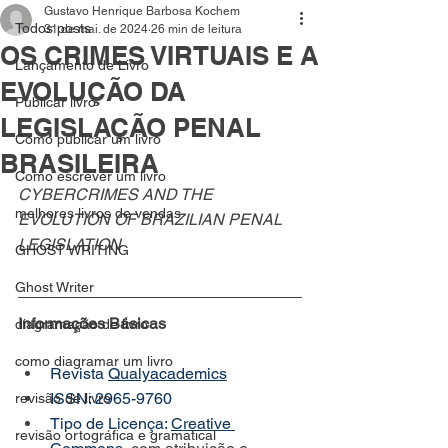
Gustavo Henrique Barbosa Kochem
Todos posts
31 de mai. de 2024
26 min de leitura
OS CRIMES VIRTUAIS E A
Lançamento de Livro
EVOLUÇÃO DA
Publicar livro
LEGISLAÇÃO PENAL
Como publicar um livro
BRASILEIRA
Como escrever um livro
CYBERCRIMES AND THE 
melhores livros de vendas
EVOLUTION OF BRAZILIAN PENAL 
LEGISLATION
GHOST WRITING
Ghost Writer
Informações Básicas
diagramação de livro
como diagramar um livro
Revista 
Qualyacademics
ISSN: 2965-9760
revisão de livro
Tipo de Licença: 
Creative 
revisão ortográfica e gramatical