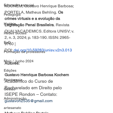
Educação especial
KOCHEM, Gustavo Henrique Barbosa; 
PORTELA, Matheus Behling.
 Os 
Pedagogia
crimes virtuais e a evolução da 
História
Legislação Penal Brasileira
.
Revista 
QUALYACADEMICS. Editora UNISV; v. 
Redes Sociais
2, n. 3, 2024; p. 183-190. ISSN: 2965-
EaD
9760 | 
DOI: 
doi.org/10.59283/unisv.v2n3.013
Formação de professores
Maio / Junho 2024
Autores: 
Edições
Gustavo Henrique Barbosa Kochem
Fisioterapia
Acadêmico do Curso de 
Bacharelado em Direito pelo 
Gestão
ISEPE Rondon – Contato: 
Administração
gustavoh2535@gmail.com
artesanato