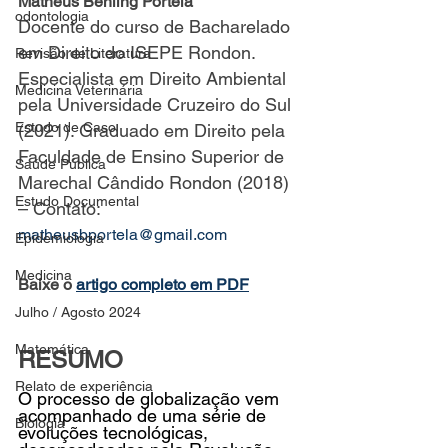
Matheus Behling Portela
odontologia
Docente do curso de Bacharelado 
em Direito do ISEPE Rondon. 
Revisão de Literatura
Especialista em Direito Ambiental 
Medicina Veterinária
pela Universidade Cruzeiro do Sul 
Estudo de Caso
(2021). Graduado em Direito pela 
Faculdade de Ensino Superior de 
Saúde Pública
Marechal Cândido Rondon (2018) 
Estudo Documental
– Contato: 
matheusbportela@gmail.com
Epidemiologia
Medicina
Baixe o 
artigo completo em PDF
Julho / Agosto 2024
Matemática
RESUMO
Relato de experiência
O processo de globalização vem 
acompanhado de uma série de 
Biologia
evoluções tecnológicas, 