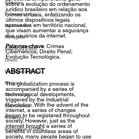
Sistemas
sobre a evolução do ordenamento 
jurídico brasileiro em relação aos 
crimes virtuais, enfatizando os 
Psicopedagogia
últimos dispositivos legais 
aprovados em território nacional, 
Medicamento
que visam aumentar a segurança 
dos usuários da internet.
Português
Palavras-chave
: Crimes 
Educação Física
Cibernéticos; Direito Penal; 
Evolução Tecnológica.
Direito
ABSTRACT
Revista acadêmica
Medicina
The globalization process is 
accompanied by a series of 
technological developments, 
Oftalmologia
triggered by the Industrial 
Revolution. With the advent of the 
Neurociência
internet, a series of changes 
began to be registered throughout 
Marketing
society. However, just as the 
internet brought a series of 
Inteligência Artificial
benefits in countless areas of 
society, many people began to use 