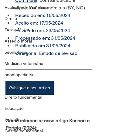
Commons
, com atribuição e 
Publicações Científicas
direitos não comerciais (BY, NC).
Recebido em: 15/05/2024
Direito
Aceito em: 17/05/2024 
Polícia Militar
Revisado em: 23/05/2024
Processado em: 31/05/2024
Assédio moral
Publicado em 31/05/2024
odontologia
Categoria: Estudo de revisão
Medicina veterinária
odontopediatria
Jurisprudência
Publique o seu artigo
Direito fundamental
Educação
Inclusão
Como referenciar esse artigo Kochen e 
Portela (2024):
Gestão educacional