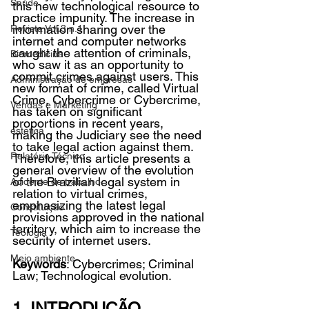
Saúde
this new technological resource to 
practice impunity. The increase in 
information sharing over the 
Revista Vol.3 n.1
internet and computer networks 
caught the attention of criminals, 
Biomedicina
who saw it as an opportunity to 
commit crimes against users. This 
Administração de empresas
new format of crime, called Virtual 
Crime, Cybercrime or Cybercrime, 
Vendas e Marketing
has taken on significant 
proportions in recent years, 
estética
making the Judiciary see the need 
to take legal action against them. 
Relatório Técnico
Therefore, this article presents a 
general overview of the evolution 
of the Brazilian legal system in 
Acidente de trabalho
relation to virtual crimes, 
emphasizing the latest legal 
Constituição
provisions approved in the national 
territory, which aim to increase the 
Teologia
security of internet users.
Meio ambiente
Keywords
: Cybercrimes; Criminal 
Law; Technological evolution.
1. INTRODUÇÃO