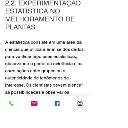
2.2. 
EXPERIMENTAÇÃO 
ESTATÍSTICA NO 
MELHORAMENTO DE 
PLANTAS
A estatística consiste em uma área da 
ciência que utiliza a análise dos dados 
para verificar hipóteses estatísticas, 
observando o poder da evidência e as 
correlações entre grupos ou a 
autenticidade de fenômenos de 
interesse. Os cientistas devem elencar 
as possibilidades e observar os 
fenômenos biológicos que advêm da 
população, obtendo assim, as suas 
amostras com a finalidade de averiguar 
que os resultados da analogia dos 
dados sejam mais autênticos para a 