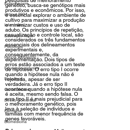
pesquisas de melhoramento 
Enfermagem
genético, busca-se genótipos mais 
produtivos e econômicos. Por isso, 
set/out 2024
é essencial explorar o ambiente de 
cultivo para maximizar a produção 
e minimizar custos e uso de 
Informática
adubo. Os princípios de repetição, 
casualização e controle local, são 
Educação física
considerados os três fundamentos 
essenciais dos delineamentos 
Psicologia
experimentais e, 
consequentemente, da 
Perícia Ambiental
experimentação. Dois tipos de 
erros estão associados a um teste 
Educação inclusiva
de hipótese. O erro tipo I ocorre 
quando a hipótese nula não é 
rejeitada, apesar de ser 
Economia
verdadeira. Já o erro tipo II 
acontece quando a hipótese nula 
Contabilidade
é aceita, mesmo sendo falsa. O 
erro tipo II é mais prejudicial para 
Direito Comercial
o melhoramento genético, pois 
leva à seleção de indivíduos e 
Farmácia
famílias com menor frequência de 
genes favoráveis.
Biomedicina