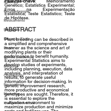
Palavras-chave
: Melhoramento 
Sistemas
Genético; Estatística Experimental; 
Erros na Experimentação 
Psicopedagogia
Estatística; Teste Estatístico; Teste 
de Hipótese.
Medicamento
ABSTRACT
Português
Educação Física
Plant breeding can be described in 
a simplified and comprehensive 
manner as the science and art of 
Direito
modifying plants or their 
performance to benefit humanity. 
Revista acadêmica
Experimental Statistics aims to 
develop studies of experiments, 
Medicina
including planning, execution, data 
analysis, and interpretation of 
Oftalmologia
results, to generate useful 
information for decision-making. In 
Neurociência
genetic improvement research, 
more productive and economical 
genotypes are sought. Therefore, it 
Marketing
is essential to explore the 
cultivation environment to 
Inteligência Artificial
maximize production and minimize 
costs and fertilizer use. The 