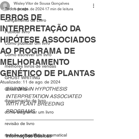
Wisley Vítor de Sousa Gonçalves
Todos posts
1 de ago. de 2024
17 min de leitura
ERROS DE
Lançamento de Livro
INTERPRETAÇÃO DA
Publicar livro
HIPÓTESE ASSOCIADOS
Como publicar um livro
AO PROGRAMA DE
Como escrever um livro
MELHORAMENTO
melhores livros de vendas
GENÉTICO DE PLANTAS
GHOST WRITING
Atualizado:
11 de ago. de 2024
ERRORS IN HYPOTHESIS 
Ghost Writer
INTERPRETATION ASSOCIATED 
diagramação de livro
WITH PLANT BREEDING 
PROGRAMS
como diagramar um livro
revisão de livro
revisão ortográfica e gramatical
Informações Básicas