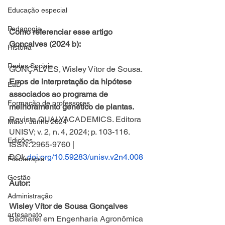
Educação especial
Pedagogia
Como referenciar esse artigo 
Gonçalves (2024 b):
História
Redes Sociais
GONÇALVES, Wisley Vítor de Sousa. 
Erros de interpretação da hipótese 
EaD
associados ao programa de 
Formação de professores
melhoramento genético de plantas. 
Revista QUALYACADEMICS. Editora 
Maio / Junho 2024
UNISV; v. 2, n. 4, 2024; p. 103-116. 
Edições
ISSN: 2965-9760 | 
DOI: 
doi.org/10.59283/unisv.v2n4.008
Fisioterapia
Gestão
Autor:
Administração
Wisley Vítor de Sousa Gonçalves 
artesanato
Bacharel em Engenharia Agronômica 