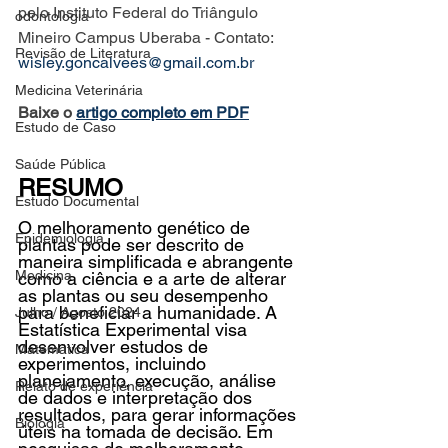
pelo Instituto Federal do Triângulo 
odontologia
Mineiro Campus Uberaba - Contato: 
Revisão de Literatura
wisley.goncalvees@gmail.com.br
Medicina Veterinária
Baixe o 
artigo completo em PDF
Estudo de Caso
Saúde Pública
RESUMO
Estudo Documental
O melhoramento genético de 
Epidemiologia
plantas pode ser descrito de 
maneira simplificada e abrangente 
Medicina
como a ciência e a arte de alterar 
as plantas ou seu desempenho 
para beneficiar a humanidade. A 
Julho / Agosto 2024
Estatística Experimental visa 
desenvolver estudos de 
Matemática
experimentos, incluindo 
planejamento, execução, análise 
Relato de experiência
de dados e interpretação dos 
resultados, para gerar informações 
Biologia
úteis na tomada de decisão. Em 