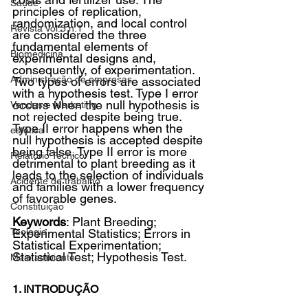
Saúde
principles of replication, 
randomization, and local control 
Revista Vol.3 n.1
are considered the three 
fundamental elements of 
Biomedicina
experimental designs and, 
consequently, of experimentation. 
Administração de empresas
Two types of errors are associated 
with a hypothesis test. Type I error 
occurs when the null hypothesis is 
Vendas e Marketing
not rejected despite being true. 
Type II error happens when the 
estética
null hypothesis is accepted despite 
being false. Type II error is more 
Relatório Técnico
detrimental to plant breeding as it 
leads to the selection of individuals 
Acidente de trabalho
and families with a lower frequency 
of favorable genes.
Constituição
Keywords
: Plant Breeding; 
Teologia
Experimental Statistics; Errors in 
Statistical Experimentation; 
Statistical Test; Hypothesis Test.
Meio ambiente
1. INTRODUÇÃO