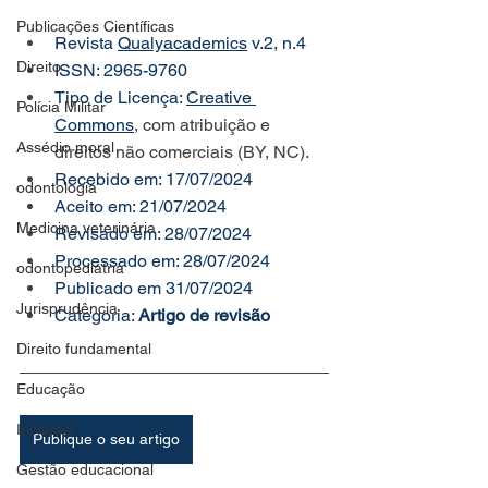
Publicações Científicas
Revista 
Qualyacademics
 v.2, n.4
Direito
ISSN: 2965-9760
Tipo de Licença: 
Creative 
Polícia Militar
Commons
, com atribuição e 
Assédio moral
direitos não comerciais (BY, NC).
Recebido em: 17/07/2024
odontologia
Aceito em: 21/07/2024 
Medicina veterinária
Revisado em: 28/07/2024
Processado em: 28/07/2024
odontopediatria
Publicado em 31/07/2024
Jurisprudência
Categoria: 
Artigo de revisão
Direito fundamental
Educação
Inclusão
Publique o seu artigo
Gestão educacional