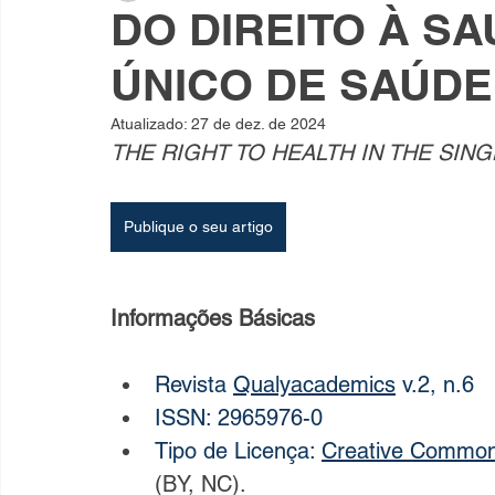
DO DIREITO À S
ÚNICO DE SAÚDE
como diagramar um livro
revisão de livro
revisão
Atualizado:
27 de dez. de 2024
THE RIGHT TO HEALTH IN THE SIN
Direito
Polícia Militar
Assédio moral
odonto
Publique o seu artigo
Jurisprudência
Direito fundamental
Educação
Informações Básicas
Pedagogia
História
Redes Sociais
EaD
Revista 
Qualyacademics
 v.2, n.6
ISSN: 2965976-0
Tipo de Licença: 
Creative Commo
(BY, NC).