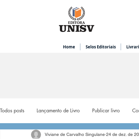
Home
Selos Editoriais
Livrar
Todos posts
Lançamento de Livro
Publicar livro
Com
Viviane de Carvalho Singulane
24 de dez. de 2
melhores livros de vendas
GHOST WRITING
Gho