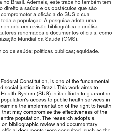
a no Brasil. Ademais, este trabalho também tem 
direito à saúde e os obstáculos que são 
 comprometer a eficácia do SUS e sua 
 toda a população. A pesquisa adota uma 
mentada em revisão bibliográfica e análise 
 autores renomados e documentos oficiais, como 
ganização Mundial da Saúde (OMS).
nico de saúde; políticas públicas; equidade.
Federal Constitution, is one of the fundamental 
 social justice in Brazil. This work aims to 
 Health System (SUS) in its efforts to guarantee 
 population's access to public health services in 
examine the implementation of the right to health 
 that may compromise the effectiveness of the 
 entire population. The research adopts a 
d on bibliographic review and documentary 
 official documents were consulted, such as the 