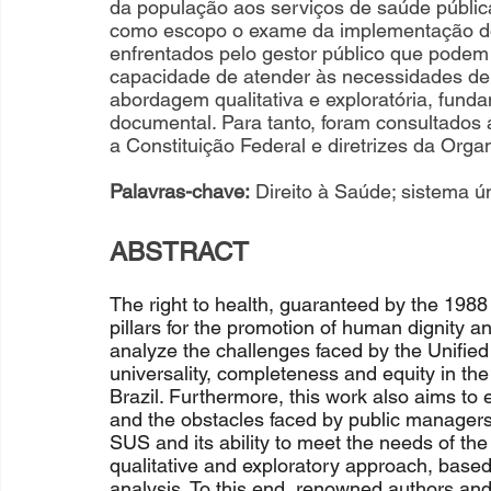
da população aos serviços de saúde públic
como escopo o exame da implementação do 
enfrentados pelo gestor público que podem
capacidade de atender às necessidades de
abordagem qualitativa e exploratória, funda
documental. Para tanto, foram consultados
a Constituição Federal e diretrizes da Or
Palavras-chave:
 Direito à Saúde; sistema ú
ABSTRACT
The right to health, guaranteed by the 1988 
pillars for the promotion of human dignity and
analyze the challenges faced by the Unified
universality, completeness and equity in the
Brazil. Furthermore, this work also aims to 
and the obstacles faced by public managers
SUS and its ability to meet the needs of the
qualitative and exploratory approach, base
analysis. To this end, renowned authors and