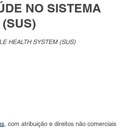
AÚDE NO SISTEMA
 (SUS)
 ortográfica e gramatical
Publicações Científicas
GLE HEALTH SYSTEM (SUS)
logia
Medicina veterinária
odontopediatria
Inclusão
Gestão educacional
Educação especial
Formação de professores
Maio / Junho 2024
ns
, com atribuição e direitos não comerciais 