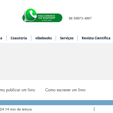
88 99972-4997
ia
Coautoria
vibebooks
Serviços
Revista Científica
o publicar um livro
Como escrever um livro
024
14 min de leitura
st Writer
diagramação de livro