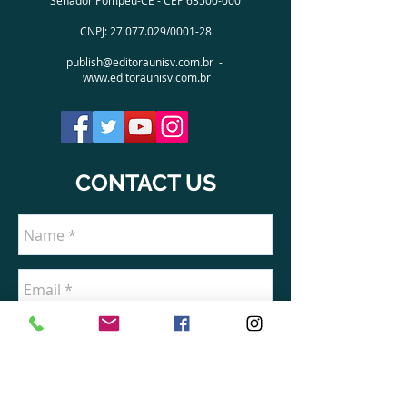
Senador Pompeu-CE - CEP
63500-000
CNPJ:
27.077.029
/0001-28
publish@editoraunisv.com.br
-
www.editoraunisv.com.br
CONTACT US