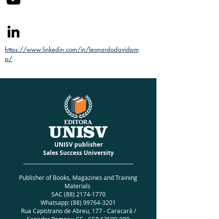
https://www.linkedin.com/in/leonardodavidpm
p/
UNISV publisher
Sales Success University
_____________________________________________
Publisher of Books, Magazines and Training
Materials
SAC
(88) 2174-1770
Whatsapp:
(88) 99764-3201
Rua Capistrano de Abreu, 177 - Caracará /