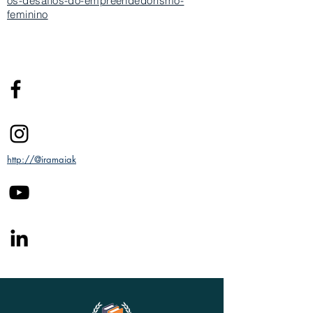
os-desafios-do-empreendedorismo-
feminino
http://@iramaiak