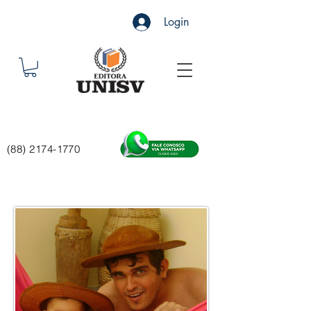
Login
(88) 2174-1770