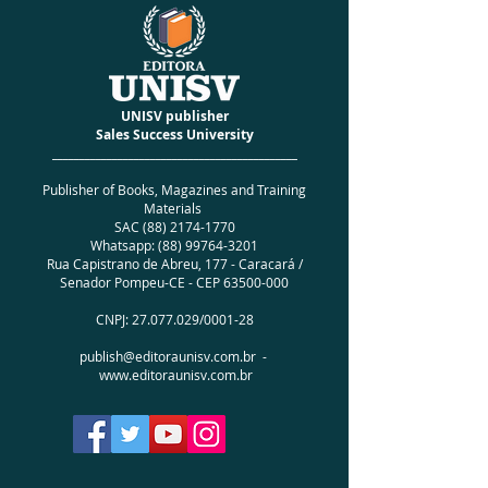
UNISV publisher
Sales Success University
_____________________________________________
Publisher of Books, Magazines and Training
Materials
SAC
(88) 2174-1770
Whatsapp:
(88) 99764-3201
Rua Capistrano de Abreu, 177 - Caracará /
Senador Pompeu-CE - CEP
63500-000
CNPJ:
27.077.029
/0001-28
publish@editoraunisv.com.br
-
www.editoraunisv.com.br