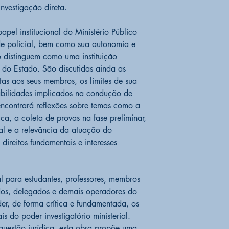
nvestigação direta.
apel institucional do Ministério Público
ade policial, bem como sua autonomia e
o distinguem como uma instituição
l do Estado. São discutidas ainda as
tas aos seus membros, os limites de sua
sabilidades implicados na condução de
 encontrará reflexões sobre temas como a
a, a coleta de provas na fase preliminar,
al e a relevância da atuação do
 direitos fundamentais e interesses
al para estudantes, professores, membros
dos, delegados e demais operadores do
er, de forma crítica e fundamentada, os
is do poder investigatório ministerial.
uestão jurídica, esta obra propõe uma