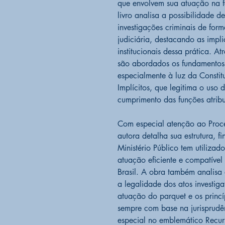
que envolvem sua atuação na f
livro analisa a possibilidade d
investigações criminais de for
judiciária, destacando as impli
institucionais dessa prática. At
são abordados os fundamentos 
especialmente à luz da Consti
Implícitos, que legitima o uso 
cumprimento das funções atribu
Com especial atenção ao Proced
autora detalha sua estrutura, f
Ministério Público tem utiliza
atuação eficiente e compatíve
Brasil. A obra também analisa 
a legalidade dos atos investiga
atuação do parquet e os princí
sempre com base na jurisprud
especial no emblemático Recur