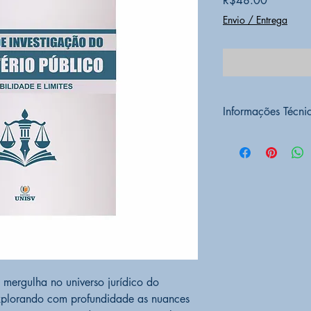
R$48.00
Envio / Entrega
Informações Técni
PRODUTO SOB
CONDIÇÃO DO
EDITORA
UNISV 
CÓD BARRAS
9
ALTURA
23 cm
LARGURA
16 cm
PESO
400g
ACABAMENTO
I.S.B.N.
978-65-
NÚMERO DA E
a mergulha no universo jurídico do
ANO DA EDIÇ
 explorando com profundidade as nuances
PUBLICADO EM: