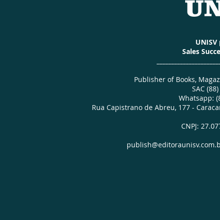
UNISV 
Sales Succe
_____________________
Publisher of Books, Magaz
SAC (88)
Whatsapp: (
Rua Capistrano de Abreu, 177 - Carac
CNPJ: 27.07
publish@editoraunisv.com.
UNISV Publisher | Publish Books