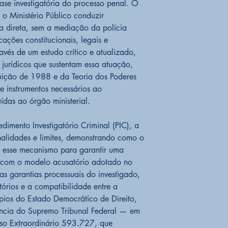
NÚMERO DE PÁ
ase investigatória do processo penal. O
IDIOMA
Portuguê
e o Ministério Público conduzir
AUTORA:
Iara M
ma direta, sem a mediação da polícia
DOI:
doi.org/10
cações constitucionais, legais e
BISAC:
LAW095
ravés de um estudo crítico e atualizado,
jurídicos que sustentam essa atuação,
tuição de 1988 e da Teoria dos Poderes
de instrumentos necessários ao
ídas ao órgão ministerial.
imento Investigatório Criminal (PIC), a
inalidades e limites, demonstrando como o
do esse mecanismo para garantir uma
l com o modelo acusatório adotado no
as garantias processuais do investigado,
tórios e a compatibilidade entre a
pios do Estado Democrático de Direito,
ência do Supremo Tribunal Federal — em
so Extraordinário 593.727, que