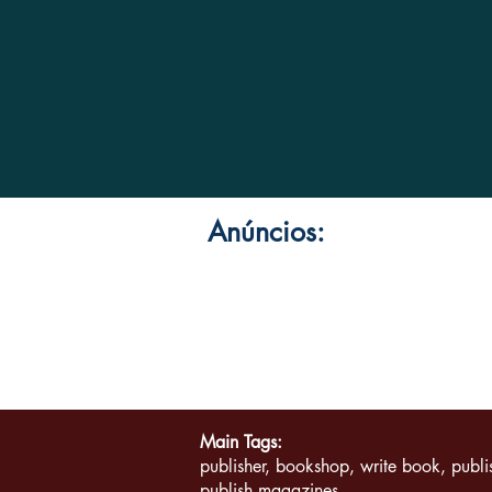
Anúncios:
Quem Somos | Pe
Main Tags:
publisher, bookshop, write book, publ
publish magazines