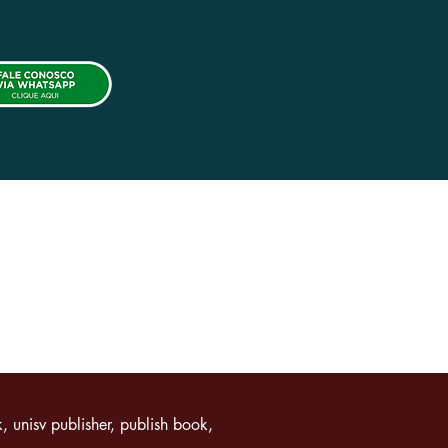
 |
Payment methods
, unisv publisher, publish book,