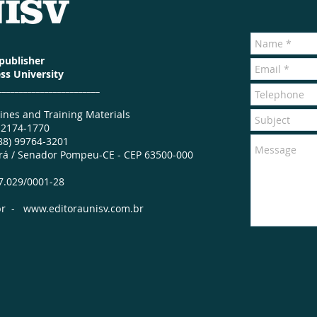
publisher
ss University
________________________
ines and Training Materials
 2174-1770
88) 99764-3201
ará / Senador Pompeu-CE - CEP 63500-000
7.029/0001-28
br
-
www.editoraunisv.com.br
Bookstore
Social media