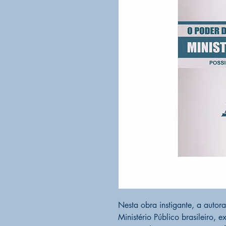
Nesta obra instigante, a autor
Ministério Público brasileiro,