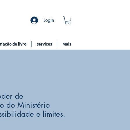
Login
mação de livro
services
Mais
oder de
o do Ministério
ssibilidade e limites.