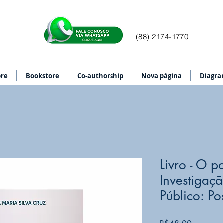
(88) 2174-1770
bre
Bookstore
Co-authorship
Nova página
Diagra
Livro - O p
Investigaçã
Público: Po
Price