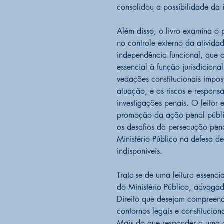
consolidou a possibilidade da i
Além disso, o livro examina o p
no controle externo da ativid
independência funcional, que 
essencial à função jurisdiciona
vedações constitucionais impos
atuação, e os riscos e respon
investigações penais. O leitor
promoção da ação penal públic
os desafios da persecução pen
Ministério Público na defesa de
indisponíveis.
Trata-se de uma leitura essenci
do Ministério Público, advoga
Direito que desejam compreend
contornos legais e constituciona
Mais do que responder a uma q