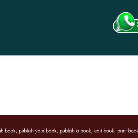
rguntas Frequentes |
Shipping & Returns |
Store Policy
ish book, publish your book, publish a book, edit book,
print book