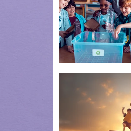
Direito
Polícia Militar
A
Jurisprudência
Direito funda
Pedagogia
História
Red