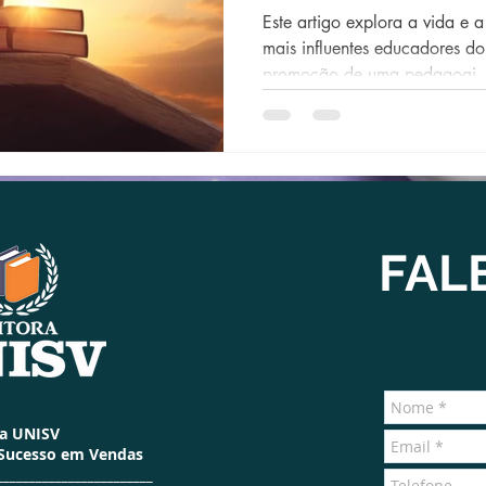
Este artigo explora a vida e 
mais influentes educadores d
promoção de uma pedagogi
FAL
ra UNISV
 Sucesso em Vendas
________________________