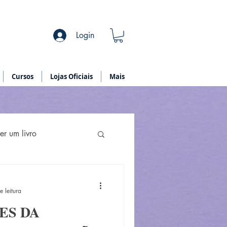
Login
Cursos
Lojas Oficiais
Mais
r um livro
e leitura
ES DA
ões Científicas