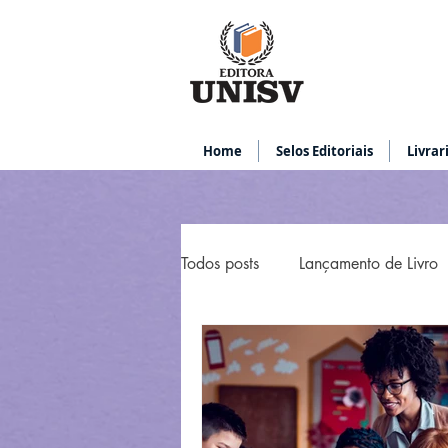
Home
Selos Editoriais
Livrar
Todos posts
Lançamento de Livro
melhores livros de vendas
G
como diagramar um livro
re