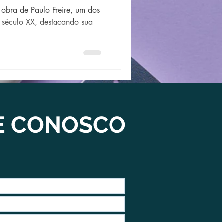
a obra de Paulo Freire, um dos
o século XX, destacando sua
E CONOSCO