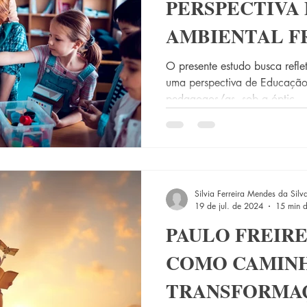
PERSPECTIVA
AMBIENTAL F
ssédio moral
odontologia
Medicina veterinária
od
PARA A PRÁTI
O presente estudo busca reflet
uma perspectiva de Educação
PEDAGÓGICA
mental
Educação
Inclusão
Gestão educacional
pedagogos/as, sob a óptic
es Sociais
EaD
Formação de professores
Maio / 
Silvia Ferreira Mendes da Silv
19 de jul. de 2024
15 min d
PAULO FREIRE
COMO CAMINH
TRANSFORMAÇ