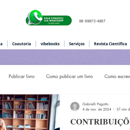
88 99972-4997
ia
Coautoria
vibebooks
Serviços
Revista Científica
Publicar livro
Como publicar um livro
Como escreve
HOST WRITING
Ghost Writer
diagramação de livro
Gabrielli Pagotto
4 de nov. de 2024
37 min d
CONTRIBUIÇÕ
visão de livro
revisão ortográfica e gramatical
Publicaç