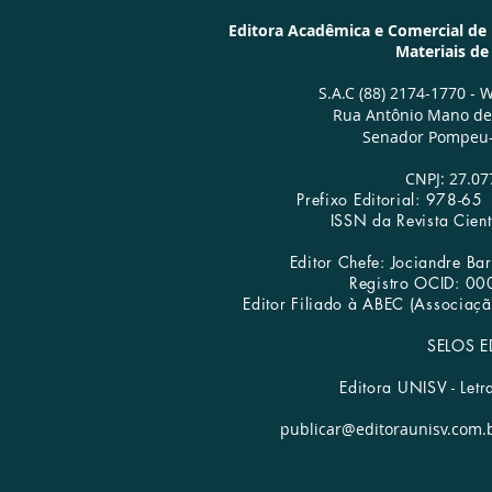
Editora Acadêmica e Comercial de Li
Materiais d
S.A.C (88) 2174-1770 -
W
Rua Antônio Mano de 
Senador Pompeu-
CNPJ: 27.07
Prefixo Editorial: 978-
ISSN da Revista Cien
Editor Chefe: Jociandre B
Registro OCID: 0
Editora UNISV | Publicar Livros
Editor Filiado à ABEC (Associação
SELOS E
Editora UNISV - Letr
publicar@editoraunisv.com.