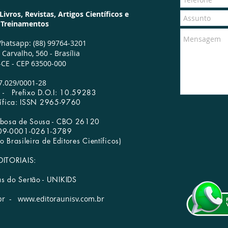
vros, Revistas, Artigos Científicos e
e Treinamentos
hatsapp: (88) 99764-3201
Carvalho, 560 -
Brasília
CE - CEP 63500-000
7.029/0001­-28
65 -
Prefixo D.O.I: 10.59283
tífica: ISSN 2965-9760
arbosa de Sousa - CBO 26120
009-0001-0261-3789
Livraria
Redes Sociais
 Brasileira de Editores Científicos)
DITORIAIS:
as do Sertão - UNIKIDS
br
-
www.editoraunisv.com.br