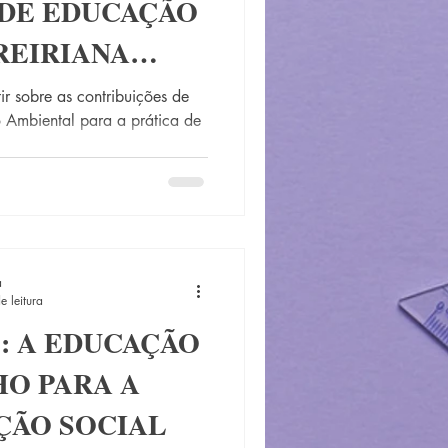
 DE EDUCAÇÃO
REIRIANA
ontopediatria
CA
ir sobre as contribuições de
 Ambiental para a prática de
Educação especial
Junho 2024
a
e leitura
: A EDUCAÇÃO
O PARA A
ÃO SOCIAL