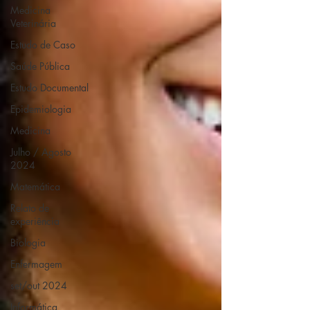
Medicina
Veterinária
Estudo de Caso
Saúde Pública
Estudo Documental
Epidemiologia
Medicina
Julho / Agosto
2024
Matemática
Relato de
experiência
Biologia
Enfermagem
set/out 2024
Informática