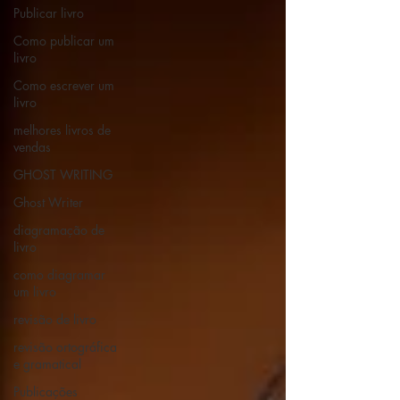
Publicar livro
Como publicar um
livro
Como escrever um
livro
melhores livros de
vendas
GHOST WRITING
Ghost Writer
diagramação de
livro
como diagramar
um livro
revisão de livro
revisão ortográfica
e gramatical
Publicações