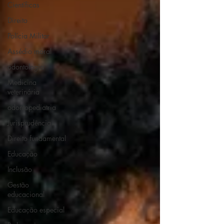
Científicas
Direito
Polícia Militar
Assédio moral
odontologia
Medicina
veterinária
odontopediatria
Jurisprudência
Direito fundamental
Educação
Inclusão
Gestão
educacional
Educação especial