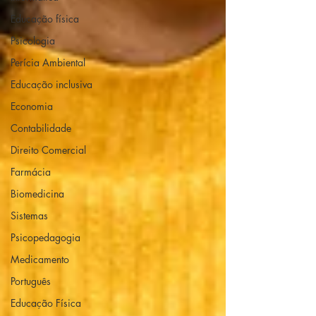
Educação física
Psicologia
Perícia Ambiental
Educação inclusiva
Economia
Contabilidade
Direito Comercial
Farmácia
Biomedicina
Sistemas
Psicopedagogia
Medicamento
Português
Educação Física