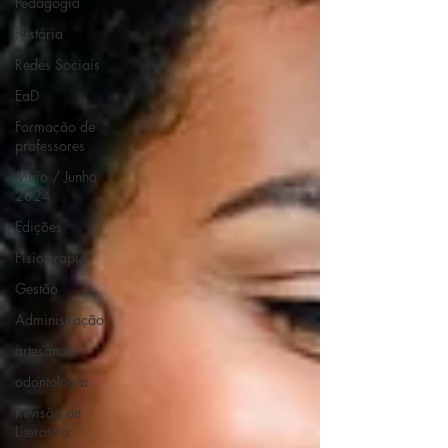
Pedagogia
História
Redes Sociais
EaD
Formação de
professores
Maio / Junho
2024
Edições
Fisioterapia
Gestão
Administração
artesanato
odontologia
Revisão de
Literatura