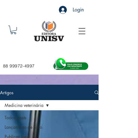
Login
88 99972-4997
Artigos
Medicina veterinária
Todos posts
Lançamento de Livro
Publicar livro