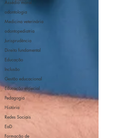
Assédio moral
odontologia
Medicina veterinária
odontopediatria
Jurisprudência
Direito fundamental
Educação
Inclusão
Gestão educacional
Educação especial
Pedagogia
História
Redes Sociais
EaD
Formação de