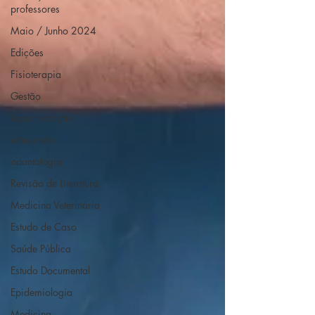
professores
Maio / Junho 2024
Edições
Fisioterapia
Gestão
Administração
artesanato
odontologia
Revisão de Literatura
Medicina Veterinária
Estudo de Caso
Saúde Pública
Estudo Documental
Epidemiologia
Medicina