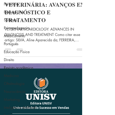
2 de nov. de 2023
12 min de leitura
Farmácia
CARDIOLOGIA
Biomedicina
VETERINÁRIA: AVANÇOS EM
Sistemas
DIAGNÓSTICO E
Psicopedagogia
TRATAMENTO
Medicamento
Português
VETERINARY CARDIOLOGY: ADVANCES IN
DIAGNOSIS AND TREATMENT Como citar esse
Educação Física
artigo: SILVA, Aline Aparecida da; FERREIRA,
Direito
Caroline Gabriele...
Revista acadêmica
Medicina
Oftalmologia
Neurociência
Marketing
Inteligência Artificial