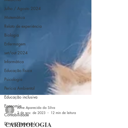
Julho / Agosto 2024
Matemática
Relato de experiência
Biologia
Enfermagem
set/out 2024
Informática
Educação física
Psicologia
Perícia Ambiental
Educação inclusiva
Economia
Contabilidade
Direito Comercial
Aline Aparecida da Silva