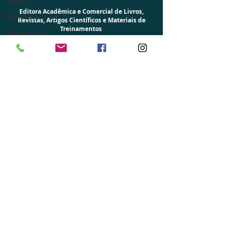
Saúde
Editora UNISV
Revista Vol.3 n.1
Universidade do Sucesso em Vendas
_____________________________________________
Biomedicina
Editora Acadêmica e Comercial de Livros,
Administração de
Revistas, Artigos Científicos e Materiais de
empresas
Treinamentos
Vendas e Marketing
S.A.C
(88) 2174-1770
-
Whatsapp:
(88) 99764-3201
Rua Antônio Mano de Carvalho, 560 -
Brasília
estética
Senador Pompeu-CE - CEP
63500-000
Relatório Técnico
CNPJ:
27.077.029
/0001­-28
Acidente de trabalho
Prefixo Editorial: 978-65 -
Prefixo D.O.I:
10.59283
Constituição
ISSN da Revista Científica: ISSN
2965-9760
Teologia
Editor Chefe: Jociandre Barbosa de Sousa -
CBO 26120
Meio ambiente
Registro OCID:
0009-0001-0261-3789
Editor Filiado à ABEC (Associação Brasileira
de Editores Científicos)
SELOS EDITORIAIS:
Editora UNISV - Letras do Sertão - UNIKIDS