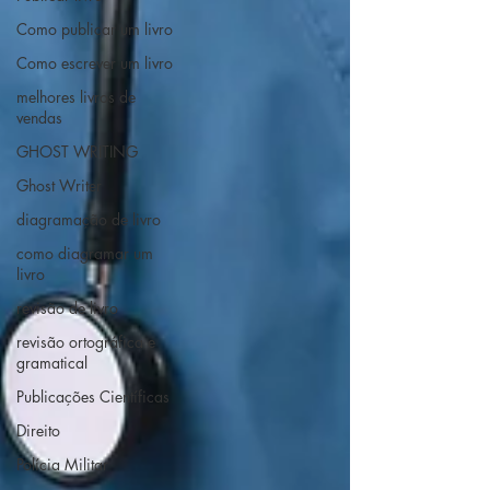
Como publicar um livro
Como escrever um livro
melhores livros de
vendas
GHOST WRITING
Ghost Writer
diagramação de livro
como diagramar um
livro
revisão de livro
revisão ortográfica e
gramatical
Publicações Científicas
Direito
Polícia Militar