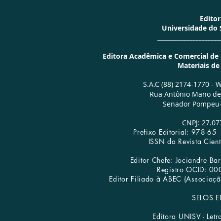
Edito
Universidade do
_____________________
Editora Acadêmica e Comercial de Li
Materiais d
S.A.C (88) 2174-1770 -
W
Rua Antônio Mano de 
Senador Pompeu-
CNPJ: 27.07
Prefixo Editorial: 978-
ISSN da Revista Cien
Editor Chefe: Jociandre B
Registro OCID: 0
Editora UNISV | Publicar Livros
Editor Filiado à ABEC (Associação
SELOS E
Editora UNISV - Letr