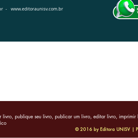
br
-
www.editoraunisv.com.br
es
|
Reembolso e Devolução
| Política da Loja |
Métodos de
r livro, publique seu livro, publicar um livro, editar livro,
imprimir 
fico
© 2016 by Editora UNISV | Pu