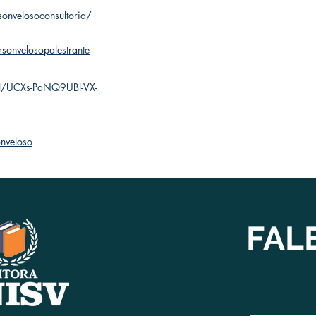
onvelosoconsultoria/
CONTRATE
sonvelosopalestrante
el/UCXs-PaNQ9UBl-VX-
onveloso
FAL