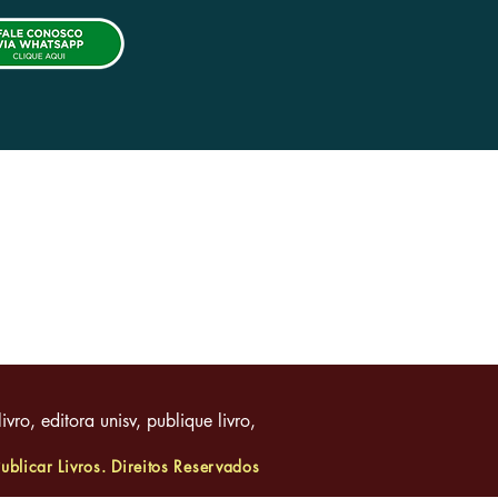
 Pagamento
|
Política de Privacidade
livro, editora unisv, publique livro,
blicar Livros. Direitos Reservados