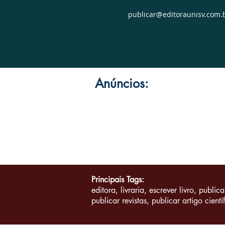
publicar@editoraunisv.com.
Anúncios:
Quem Somos
|
Perguntas Frequent
Principais Tags:
editora, livraria, escrever livro, publica
publicar revistas, publicar artigo cientí