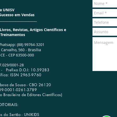
ra UNISV
 Sucesso em Vendas
________________________
vros, Revistas, Artigos Científicos e
e Treinamentos
hatsapp: (88) 99764-3201
Carvalho, 560 -
Brasília
CE - CEP 63500-000
7.029/0001­-28
65 -
Prefixo D.O.I: 10.59283
tífica: ISSN 2965-9760
arbosa de Sousa - CBO 26120
009-0001-0261-3789
Livraria
Redes Sociais
 Brasileira de Editores Científicos)
DITORIAIS:
as do Sertão - UNIKIDS