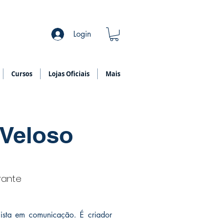
Login
Cursos
Lojas Oficiais
Mais
Veloso
trante
ialista em comunicação. É criador