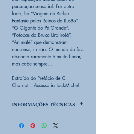
percepção sensorial. Por outro
lado, há “Viagem de Rickie
Fantasia pelos Reinos da Ilusão”,
“O Gigante do Pé Grande”,
“Potocas da Bruxa Lirolirolá”,
“Animalé” que demonstram
nonsense, irrisão. O mundo do faz-
de-conta raramente é muito linear,
mas cabe sempre...
Extraído do Prefácio de C.
Charriot – Assessoria JackMichel
INFORMAÇÕES TÉCNICAS
PRODUTO SOB ENCOMENDA
Sim
CONDIÇÃO DO PRODUTO:
Novo
EDITORA
VibeBooks (Selo jovem