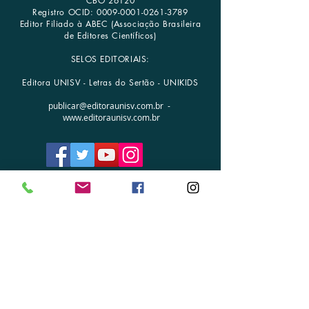
CBO 26120
Registro OCID:
0009-0001-0261-3789
Editor Filiado à ABEC (Associação Brasileira
de Editores Científicos)
SELOS EDITORIAIS:
Editora UNISV - Letras do Sertão - UNIKIDS
publicar@editoraunisv.com.br
-
www.editoraunisv.com.br
FALE CONOSCO