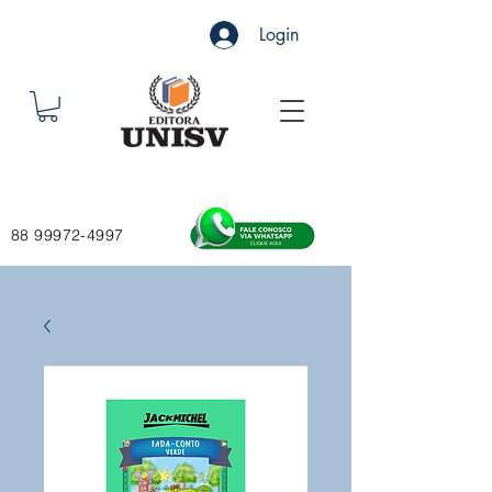
Login
88 99972-4997