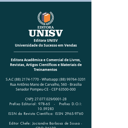
UNISV)
CÓD BARRAS
9786589844013
ALTURA
20 cm
LARGURA
13,7 cm
PESO
0,180 Kg
ACABAMENTO
Especial Brochura
I.S.B.N.
978-65-89844-01-3
Editora UNISV
NÚMERO DA EDIÇÃO
01
Universidade do Sucesso em Vendas
ANO DA EDIÇÃO
2021
_____________________________________________
NÚMERO DE PÁGINAS 104
Editora Acadêmica e Comercial de Livros,
IDIOMA
Português
Revistas, Artigos Científicos e Materiais de
AUTORAS
Jaqueline Ramos |
Treinamentos
Micheline Ramos (Grupo Literário
JackMichel)
S.A.C
(88) 2174-1770
-
Whatsapp:
(88) 99764-3201
Rua Antônio Mano de Carvalho, 560 -
Brasília
Senador Pompeu-CE - CEP
63500-000
CNPJ:
27.077.029
/0001­-28
Prefixo Editorial: 978-65 -
Prefixo D.O.I:
10.59283
ISSN da Revista Científica: ISSN
2965-9760
Editor Chefe: Jociandre Barbosa de Sousa -