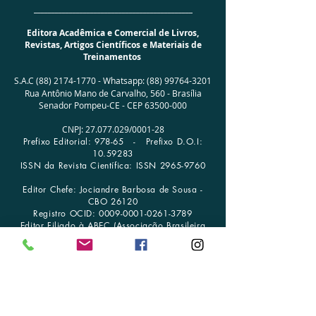
_____________________________________________
Editora Acadêmica e Comercial de Livros,
Revistas, Artigos Científicos e Materiais de
Treinamentos
S.A.C
(88) 2174-1770
-
Whatsapp:
(88) 99764-3201
Rua Antônio Mano de Carvalho, 560 -
Brasília
Senador Pompeu-CE - CEP
63500-000
CNPJ:
27.077.029
/0001­-28
Prefixo Editorial: 978-65 -
Prefixo D.O.I:
10.59283
ISSN da Revista Científica: ISSN
2965-9760
Editor Chefe: Jociandre Barbosa de Sousa -
CBO 26120
Registro OCID:
0009-0001-0261-3789
Editor Filiado à ABEC (Associação Brasileira
de Editores Científicos)
SELOS EDITORIAIS:
Editora UNISV - Letras do Sertão - UNIKIDS
publicar@editoraunisv.com.br
-