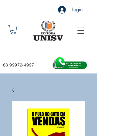
Login
88 99972-4997