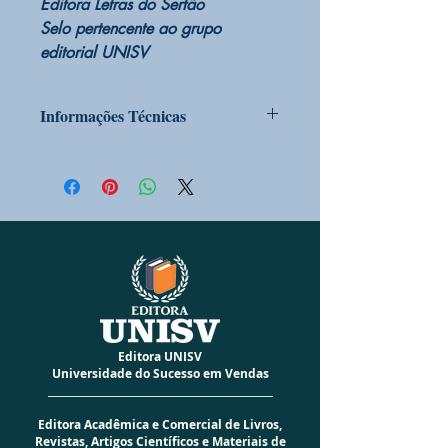
Editora Letras do Sertão
Selo pertencente ao grupo
editorial UNISV
Informações Técnicas
PRODUTO SOB ENCOMENDA
Sim
CONDIÇÃO DO PRODUTO:
Novo
EDITORA
LETRAS DO SERTÃO
CÓD BARRAS
9786598122720
ALTURA
21 cm
LARGURA
14 cm
PESO
390g
ACABAMENTO
Especial Brochura
I.S.B.N.
978-65-981227-2-0
NÚMERO DA EDIÇÃO
01
Editora UNISV
ANO DA EDIÇÃO
2024
Universidade do Sucesso em Vendas
NÚMERO DE PÁGINAS
146
_____________________________________________
IDIOMA
Português
Editora Acadêmica e Comercial de Livros,
AUTOR
José Antônio Lopes
Revistas, Artigos Científicos e Materiais de