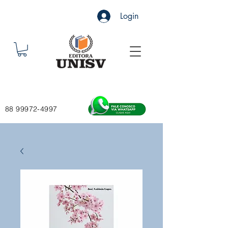
Login
88 99972-4997