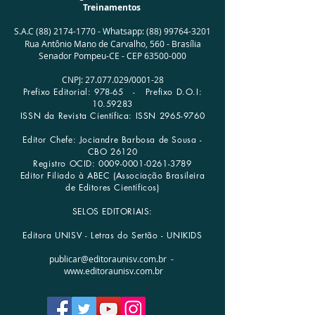
Treinamentos
S.A.C
(88) 2174-1770
-
Whatsapp:
(88) 99764-3201
Rua Antônio Mano de Carvalho, 560 -
Brasília
Senador Pompeu-CE - CEP
63500-000
CNPJ:
27.077.029
/0001­-28
Prefixo Editorial: 978-65 -
Prefixo D.O.I:
10.59283
ISSN da Revista Científica: ISSN
2965-9760
Editor Chefe: Jociandre Barbosa de Sousa -
CBO 26120
Registro OCID:
0009-0001-0261-3789
Editor Filiado à ABEC (Associação Brasileira
de Editores Científicos)
SELOS EDITORIAIS:
Editora UNISV - Letras do Sertão - UNIKIDS
publicar@editoraunisv.com.br
-
www.editoraunisv.com.br