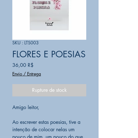
SKU : LTS003
FLORES E POESIAS
Prix
36,00 R$
Envio / Entrega
Rupture de stock
Amigo leitor,
Ao escrever estas poesias, tive a
intenção de colocar nelas um
pouco de mim, um pouco do que