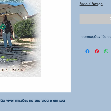
Envio / Entrega
Informações Técni
PRODUTO SOB
CONDIÇÃO DO
EDITORA
VIBEB
CÓD BARRAS
9
ALTURA
23 cm
LARGURA
16 cm
PESO
260g
ACABAMENTO
I.S.B.N.
978-65-
NÚMERO DA E
ANO DA EDIÇ
tão viver missões na sua vida e em sua
PUBLICADO EM:
NÚMERO DE PÁ