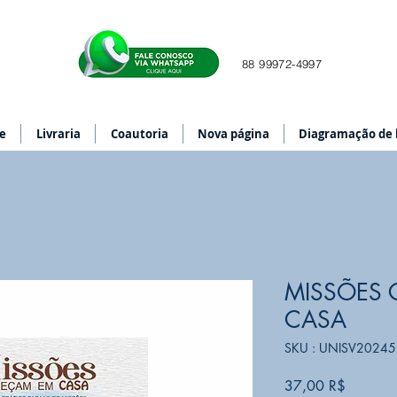
88 99972-4997
e
Livraria
Coautoria
Nova página
Diagramação de l
MISSÕES
CASA
SKU : UNISV20245
Prix
37,00 R$