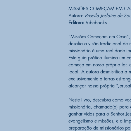
MISSÕES COMEÇAM EM CA
Autora:
Priscila Joslaine de So
Editora:
Vibebooks
"Missões Começam em Casa", de
desafia a visão tradicional de
missionário é uma realidade ime
Este guia prático ilumina um c
começa em nosso próprio lar, 
local. A autora desmistifica a
exclusivamente a terras estran
alcançar nossa própria "Jerusa
Neste livro, descubra como vo
missionária, chamado(a) para a
ganhar vidas para o Senhor Jesu
evangelismo e missões, e a imp
preparação de missionários pa