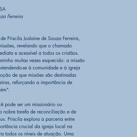
IDIOMA
Portuguê
SA
AUTORA:
Priscil
uza Ferreira
 Priscila Joslaine de Souza Ferreira,
 missões, revelando que o chamado
diata e acessível a todos os cristãos.
aminho muitas vezes esquecido: a missão
estendendo-se à comunidade e à igreja
 noção de que missões são destinadas
geiras, reforçando a importância de
lém".
cê pode ser um missionário ou
 nobre tarefa de reconciliação e de
s. Priscila explora a parceria entre
ortância crucial da igreja local na
ra todos os níveis de atuação. Uma