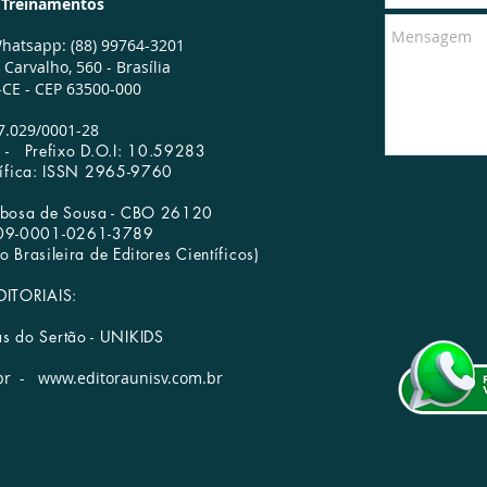
e Treinamentos
hatsapp: (88) 99764-3201
Carvalho, 560 -
Brasília
CE - CEP 63500-000
7.029/0001­-28
65 -
Prefixo D.O.I: 10.59283
tífica: ISSN 2965-9760
arbosa de Sousa - CBO 26120
009-0001-0261-3789
Livraria
Redes Sociais
 Brasileira de Editores Científicos)
DITORIAIS:
as do Sertão - UNIKIDS
br
-
www.editoraunisv.com.br