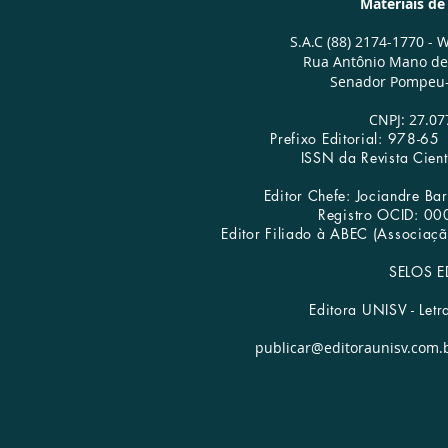
Materiais d
S.A.C (88) 2174-1770 -
W
Rua Antônio Mano de 
Senador Pompeu-
CNPJ: 27.07
Prefixo Editorial: 978-
ISSN da Revista Cien
Editor Chefe: Jociandre B
Registro OCID: 0
Editora UNISV | Publicar Livros
Editor Filiado à ABEC (Associação
SELOS E
Editora UNISV - Letr
publicar@editoraunisv.com.