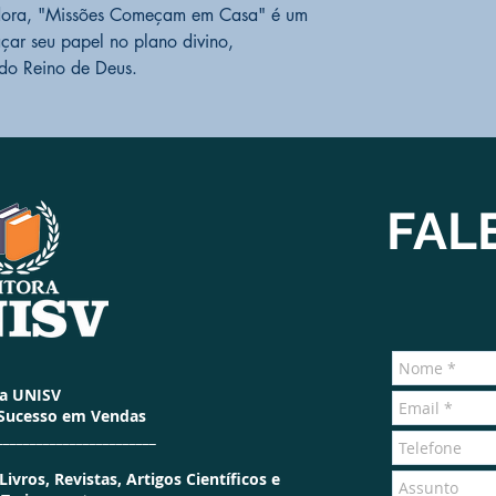
cedora, "Missões Começam em Casa" é um
çar seu papel no plano divino,
do Reino de Deus.
FAL
ra UNISV
 Sucesso em Vendas
________________________
vros, Revistas, Artigos Científicos e