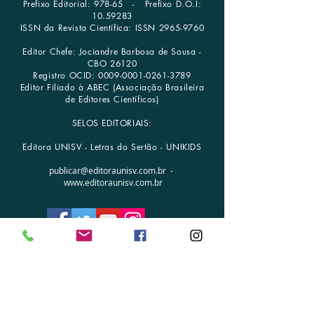
Prefixo Editorial: 978-65 -
Prefixo D.O.I:
10.59283
ISSN da Revista Científica: ISSN
2965-9760
Editor Chefe: Jociandre Barbosa de Sousa -
CBO 26120
Registro OCID:
0009-0001-0261-3789
Editor Filiado à ABEC (Associação Brasileira
de Editores Científicos)
SELOS EDITORIAIS:
Editora UNISV - Letras do Sertão - UNIKIDS
publicar@editoraunisv.com.br
-
www.editoraunisv.com.br
FALE CONOSCO