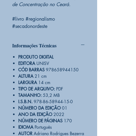
de Concentração no Ceará.
#livro #regionalismo
#secadonordeste
Informações Técnicas
PRODUTO DIGITAL
EDITORA
UNISV
CÓD BARRAS
978658944150
ALTURA
21 cm
LARGURA
14 cm
TIPO DE ARQUIVO:
PDF
TAMANHO:
53,2 MB
I.S.B.N.
978-86-58944-15-0
NÚMERO DA EDIÇÃO
01
ANO DA EDIÇÃO
2022
NÚMERO DE PÁGINAS
170
IDIOMA
Português
AUTOR
Adriano Rodrigues Bezerra