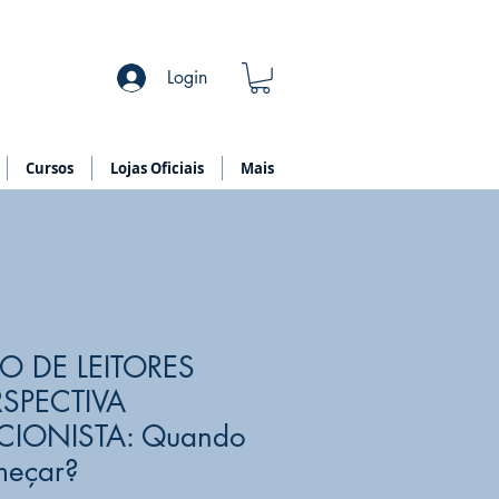
Login
Cursos
Lojas Oficiais
Mais
 DE LEITORES
SPECTIVA
IONISTA: Quando
meçar?