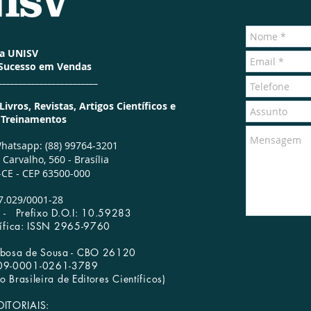
ra UNISV
 Sucesso em Vendas
________________________
vros, Revistas, Artigos Científicos e
e Treinamentos
hatsapp: (88) 99764-3201
Carvalho, 560 -
Brasília
CE - CEP 63500-000
7.029/0001­-28
65 -
Prefixo D.O.I: 10.59283
tífica: ISSN 2965-9760
arbosa de Sousa - CBO 26120
009-0001-0261-3789
Livraria
Redes Sociais
 Brasileira de Editores Científicos)
DITORIAIS: