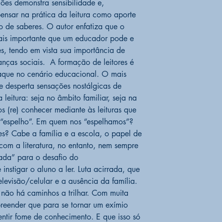
ões demonstra sensibilidade e,
PUBLICADO EM:
ensar na prática da leitura como aporte
NÚMERO DE PÁ
o de saberes. O autor enfatiza que o
IDIOMA
Portuguê
AUTOR:
Marcos 
mais importante que um educador pode e
es, tendo em vista sua importância de
nças sociais. A formação de leitores é
aque no cenário educacional. O mais
ele desperta sensações nostálgicas de
leitura: seja no âmbito familiar, seja na
 (re) conhecer mediante às leituras que
“espelho”. Em quem nos “espelhamos”?
es? Cabe a família e a escola, o papel de
com a literatura, no entanto, nem sempre
ada” para o desafio do
instigar o aluno a ler. Luta acirrada, que
levisão/celular e a ausência da família.
já não há caminhos a trilhar. Com muita
preender que para se tornar um exímio
entir fome de conhecimento. E que isso só