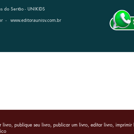
as do Sertão - UNIKIDS
br
-
www.editoraunisv.com.br
es
|
Reembolso e Devolução
| Política da Loja |
Métodos de
r livro, publique seu livro, publicar um livro, editar livro,
imprimir 
fico