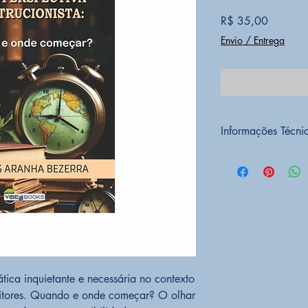
Preço
R$ 35,00
Envio / Entrega
Informações Técni
PRODUTO SOB
CONDIÇÃO DO
EDITORA
VIBEB
CÓD BARRAS
9
ALTURA
21 cm
LARGURA
14 cm
PESO
260g
ACABAMENTO
I.S.B.N.
978-65-
tica inquietante e necessária no contexto
NÚMERO DA E
eitores. Quando e onde começar? O olhar
ANO DA EDIÇ