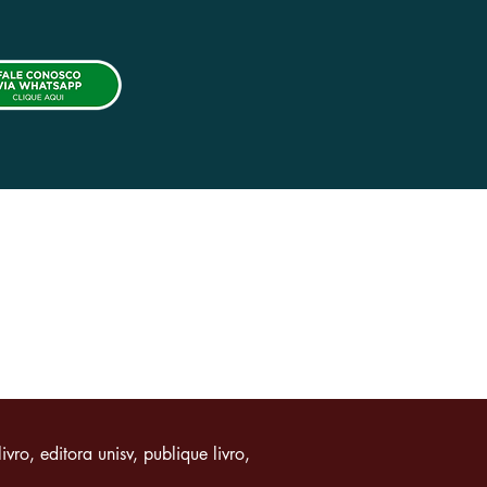
 Pagamento
|
Política de Privacidade
livro, editora unisv, publique livro,