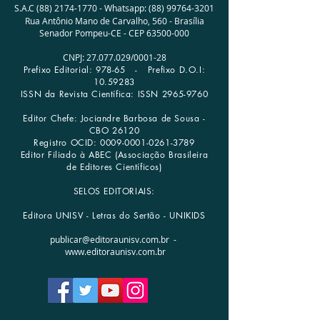
S.A.C
(88) 2174-1770
-
Whatsapp:
(88) 99764-3201
Rua Antônio Mano de Carvalho, 560 -
Brasília
Senador Pompeu-CE - CEP
63500-000
CNPJ:
27.077.029
/0001­-28
Prefixo Editorial: 978-65 -
Prefixo D.O.I:
10.59283
ISSN da Revista Científica: ISSN
2965-9760
Editor Chefe: Jociandre Barbosa de Sousa -
CBO 26120
Registro OCID:
0009-0001-0261-3789
Editor Filiado à ABEC (Associação Brasileira
de Editores Científicos)
SELOS EDITORIAIS:
Editora UNISV - Letras do Sertão - UNIKIDS
publicar@editoraunisv.com.br
-
www.editoraunisv.com.br