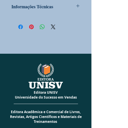
Informações Técnicas
PRODUTO SOB ENCOMENDA
Sim
CONDIÇÃO DO PRODUTO:
Novo
EDITORA
UNISV
CÓD BARRAS
9786589844228
ALTURA
23 cm
LARGURA
16 cm
PESO
0,333 Kg
ACABAMENTO
Especial Brochura
I.S.B.N.
978-65-89844-22-8
NÚMERO DA EDIÇÃO
01
ANO DA EDIÇÃO
2022
NÚMERO DE PÁGINAS
126
IDIOMA
Português
Editora UNISV
AUTORA
Stela Maris
Universidade do Sucesso em Vendas
_____________________________________________
Editora Acadêmica e Comercial de Livros,
Revistas, Artigos Científicos e Materiais de
Treinamentos