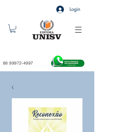
Login
88 99972-4997