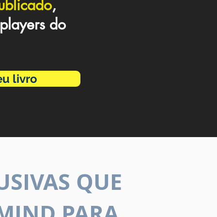
ublicado
,
players do
u livro
USIVAS QUE
MIND PARA