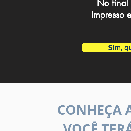
No final
Impresso e
Sim, q
CONHEÇA A
VOCÊ TER