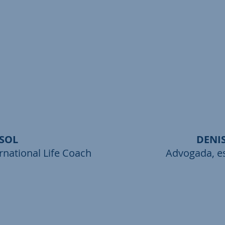
SOL
DENI
ernational Life Coach
Advogada, es