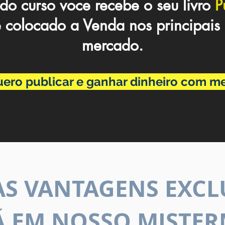
 do curso voce recebe o seu livro
P
 colocado a Venda nos principais 
mercado.
uero publicar e ganhar dinheiro com me
S VANTAGENS EXCL
Á EM NOSSO MISTER