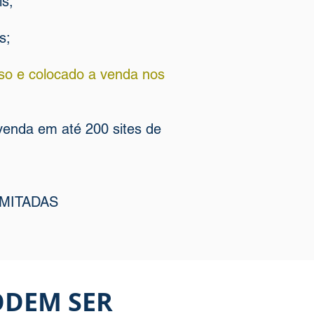
is;
s;
esso e colocado a venda nos
venda em até 200 sites de
IMITADAS
ODEM SER