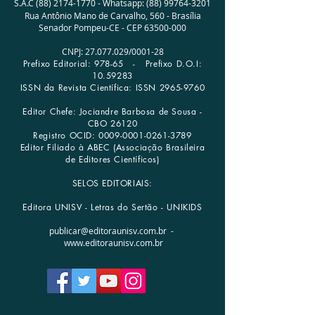
S.A.C
(88) 2174-1770
-
Whatsapp:
(88) 99764-3201
Rua Antônio Mano de Carvalho, 560 -
Brasília
Senador Pompeu-CE - CEP
63500-000
CNPJ:
27.077.029
/0001­-28
Prefixo Editorial: 978-65 -
Prefixo D.O.I:
10.59283
ISSN da Revista Científica: ISSN
2965-9760
Editor Chefe: Jociandre Barbosa de Sousa -
CBO 26120
Registro OCID:
0009-0001-0261-3789
Editor Filiado à ABEC (Associação Brasileira
de Editores Científicos)
SELOS EDITORIAIS:
Editora UNISV - Letras do Sertão - UNIKIDS
publicar@editoraunisv.com.br
-
www.editoraunisv.com.br