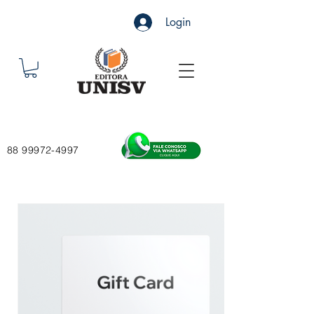
Login
88 99972-4997