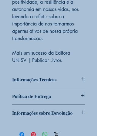
positividade, a resiliência e a
autonomia em nossas vidas, nos
levando a refletir sobre a
importância de nos tornarmos
agentes ativos de nossa própria
transformação.
Mais um sucesso da Editora
UNISV | Publicar Livros
Informações Técnicas
PRODUTO SOB ENCOMENDA
Sim
Política de Entrega
CONDIÇÃO DO PRODUTO:
Novo
EDITORA
UNISV
Política de entrega da Livraria Online
CÓD BARRAS
9786589844358
Informações sobre Devolução
da Editora UNISV:
ALTURA
21 cm
LARGURA
14 cm
Política de Devolução dos Produtos da
1. Condições gerais
PESO
270g
Editora UNISV:
ACABAMENTO
Especial Brochura