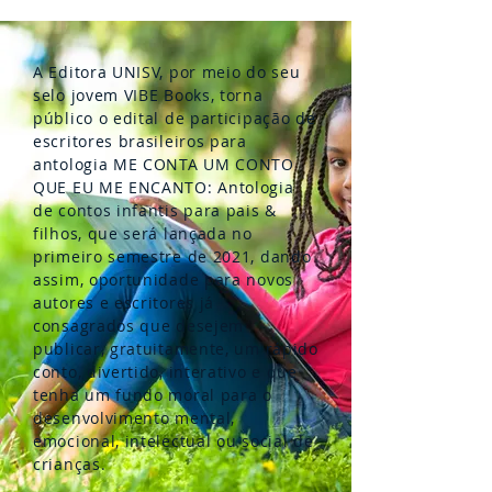
A Editora UNISV, por meio do seu
selo jovem VIBE Books, torna
público o edital de participação de
escritores brasileiros para
antologia ME CONTA UM CONTO
QUE EU ME ENCANTO: Antologia
de contos infantis para pais &
filhos, que será lançada no
primeiro semestre de 2021, dando
assim, oportunidade para novos
autores e escritores já
consagrados que desejem
publicar, gratuitamente, um rápido
conto, divertido, interativo e que
tenha um fundo moral para o
desenvolvimento mental,
emocional, intelectual ou social de
crianças.