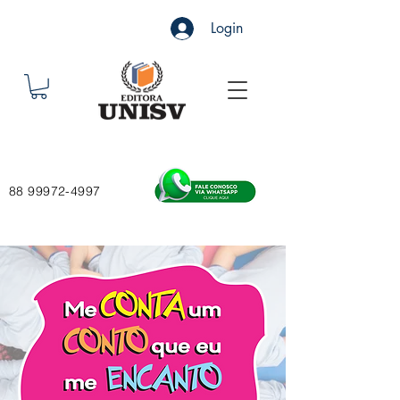
Login
88 99972-4997