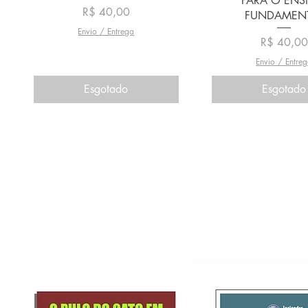
PARA O ENS
Preço
R$ 40,00
FUNDAMEN
Envio / Entrega
Preço
R$ 40,00
Envio / Entre
Esgotado
Esgotado