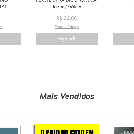
INO
PERSPECTIVA DICOTÔMICA:
TAL
Teoria/Prática
E
Preço
R$ 35,00
ga
Envio / Entrega
Esgotado
Mais Vendidos