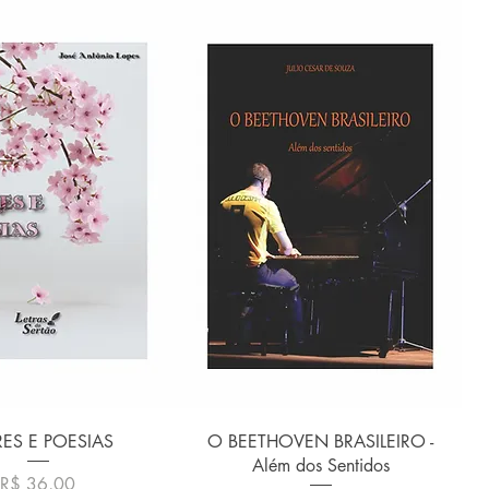
alização rápida
Visualização rápida
RES E POESIAS
O BEETHOVEN BRASILEIRO -
Além dos Sentidos
Preço
R$ 36,00