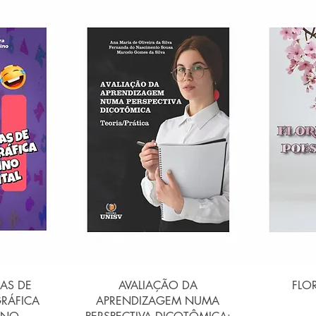
ápida
Visualização rápida
Visu
AS DE
AVALIAÇÃO DA
FLO
RÁFICA
APRENDIZAGEM NUMA