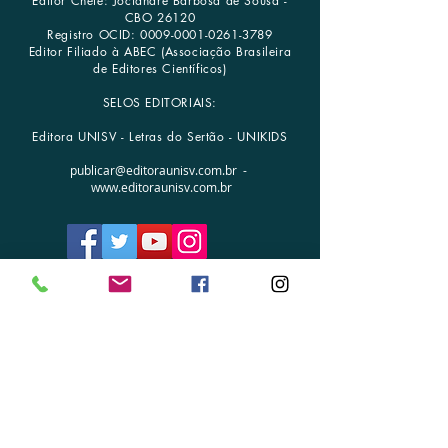
Editor Chefe: Jociandre Barbosa de Sousa -
CBO 26120
Registro OCID:
0009-0001-0261-3789
Editor Filiado à ABEC (Associação Brasileira
de Editores Científicos)
SELOS EDITORIAIS:
Editora UNISV - Letras do Sertão - UNIKIDS
publicar@editoraunisv.com.br
-
www.editoraunisv.com.br
FALE CONOSCO