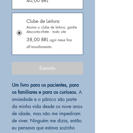
40,00 BRL
Clube de Leitura
Assina o clube de leitura, ganhe
desconto+frete : todo site
38,00 BRL
ogni mese fino
all'annullamento
Esaurito
Um livro para os pacientes, para
os familiares e para os curiosos.
A
ansiedade e o pânico são parte
da minha vida desde os nove anos
de idade, mas não me impediram
de viver. Ninguém me dizia, então
eu pensava que estava sozinho