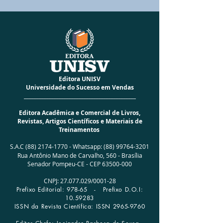
CÓD BARRAS
9786589844020
ALTURA
21cm
LARGURA
14cm
PESO
0,200 Kg
ACABAMENTO
Especial Brochura
I.S.B.N.
978-65-89844-02-0
NÚMERO DA EDIÇÃO
01
Editora UNISV
ANO DA EDIÇÃO
2021
Universidade do Sucesso em Vendas
NÚMERO DE PÁGINAS
78
_____________________________________________
IDIOMA
Português
Editora Acadêmica e Comercial de Livros,
AUTOR
Leonardo Jensen Ribeiro
Revistas, Artigos Científicos e Materiais de
Treinamentos
S.A.C
(88) 2174-1770
-
Whatsapp:
(88) 99764-3201
Rua Antônio Mano de Carvalho, 560 -
Brasília
Senador Pompeu-CE - CEP
63500-000
CNPJ:
27.077.029
/0001­-28
Prefixo Editorial: 978-65 -
Prefixo D.O.I:
10.59283
ISSN da Revista Científica: ISSN
2965-9760