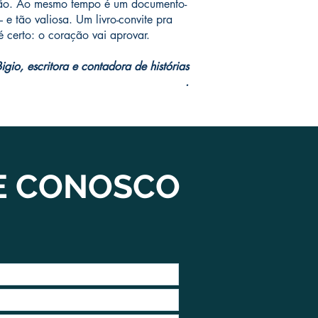
ração. Ao mesmo tempo é um documento-
e tão valiosa. Um livro-convite pra
é certo: o coração vai aprovar.
igio, escritora e contadora de histórias
.
E CONOSCO