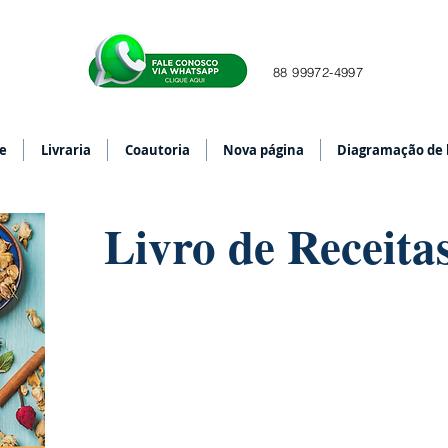
88 99972-4997
e
Livraria
Coautoria
Nova página
Diagramação de l
Livro de Receita