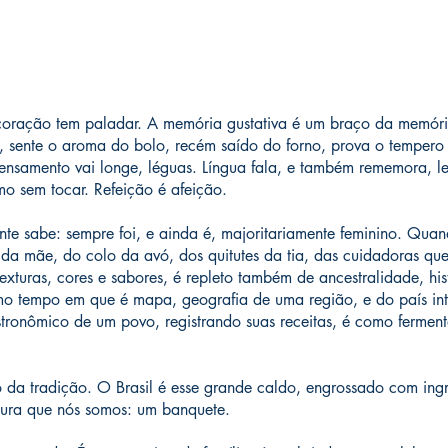
coração tem paladar. A memória gustativa é um braço da memória 
 sente o aroma do bolo, recém saído do forno, prova o tempero 
ensamento vai longe, léguas. Língua fala, e também rememora, l
o sem tocar. Refeição é afeição.
nte sabe: sempre foi, e ainda é, majoritariamente feminino. Qu
 da mãe, do colo da avó, dos quitutes da tia, das cuidadoras qu
exturas, cores e sabores, é repleto também de ancestralidade, hi
o tempo em que é mapa, geografia de uma região, e do país inte
stronômico de um povo, registrando suas receitas, é como ferment
da tradição. O Brasil é esse grande caldo, engrossado com ingr
stura que nós somos: um banquete.