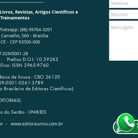
________________________
vros, Revistas, Artigos Científicos e
e Treinamentos
hatsapp: (88) 99764-3201
Carvalho, 560 -
Brasília
CE - CEP 63500-000
7.029/0001­-28
65 -
Prefixo D.O.I: 10.59283
tífica: ISSN 2965-9760
arbosa de Sousa - CBO 26120
009-0001-0261-3789
Livraria
Redes Sociais
 Brasileira de Editores Científicos)
DITORIAIS:
as do Sertão - UNIKIDS
br
-
www.editoraunisv.com.br