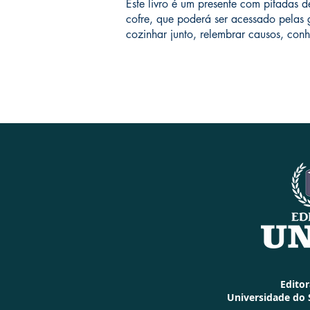
Este livro é um presente com pitadas
cofre, que poderá ser acessado pelas g
cozinhar junto, relembrar causos, conh
Edito
Universidade do