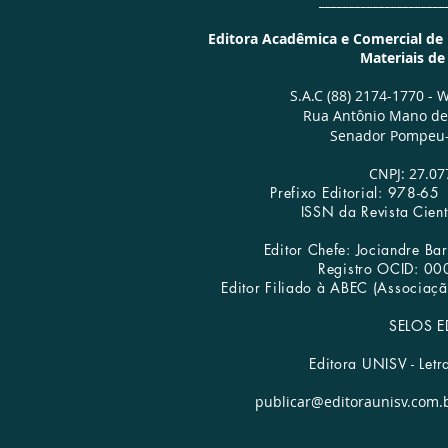
_____________________
Editora Acadêmica e Comercial de Li
Materiais d
S.A.C (88) 2174-1770 -
W
Rua Antônio Mano de 
Senador Pompeu-
CNPJ: 27.07
Prefixo Editorial: 978-
ISSN da Revista Cien
Editor Chefe: Jociandre B
Registro OCID: 0
Editora UNISV | Publicar Livros
Editor Filiado à ABEC (Associação
SELOS E
Editora UNISV - Letr
publicar@editoraunisv.com.