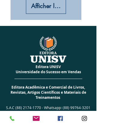
Afficher les détails
Editora UNISV
Universidade do Sucesso em Vendas
_____________________________________________
Editora Acadêmica e Comercial de Livros,
Revistas, Artigos Científicos e Materiais de
Treinamentos
S.A.C
(88) 2174-1770
-
Whatsapp:
(88) 99764-3201
Rua Antônio Mano de Carvalho, 560 -
Brasília
Senador Pompeu-CE - CEP
63500-000
CNPJ:
27.077.029
/0001­-28
Prefixo Editorial: 978-65 -
Prefixo D.O.I: