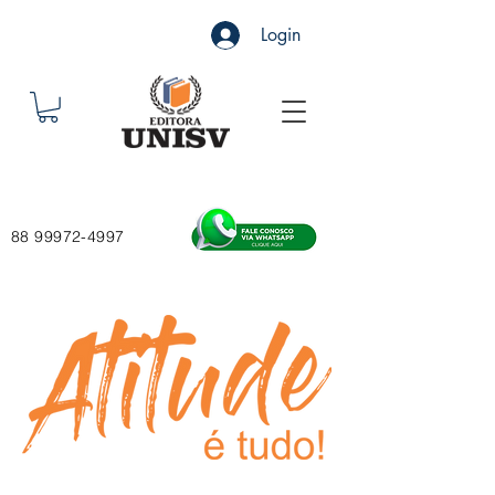
Login
88 99972-4997