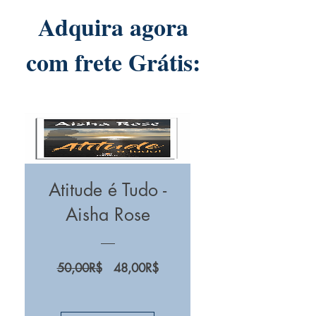
Adquira agora
com frete Grátis:
Atitude é Tudo -
Aisha Rose
Prix
Prix
50,00R$
48,00R$
original
promotionnel