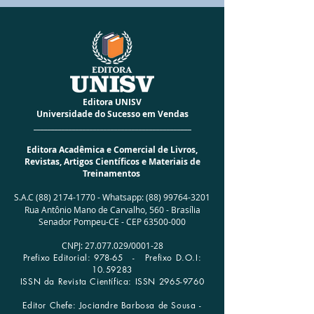
CÓD BARRAS
9786598211721
ALTURA
23 cm
LARGURA
16 cm
PESO
260g
ACABAMENTO
Especial Brochura
I.S.B.N.
978-65-982117-2-1
NÚMERO DA EDIÇÃO
01
Editora UNISV
ANO DA EDIÇÃO
2024
Universidade do Sucesso em Vendas
PUBLICADO EM:
12/01/2024
_____________________________________________
NÚMERO DE PÁGINAS
110
Editora Acadêmica e Comercial de Livros,
IDIOMA
Português
Revistas, Artigos Científicos e Materiais de
AUTORA:
Regina Coeli Braga
Treinamentos
Martins
S.A.C
(88) 2174-1770
-
Whatsapp:
(88) 99764-3201
Rua Antônio Mano de Carvalho, 560 -
Brasília
Senador Pompeu-CE - CEP
63500-000
CNPJ:
27.077.029
/0001­-28
Prefixo Editorial: 978-65 -
Prefixo D.O.I:
10.59283
ISSN da Revista Científica: ISSN
2965-9760
Editor Chefe: Jociandre Barbosa de Sousa -