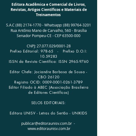
Editora Acadêmica e Comercial de Livros,
Revistas, Artigos Científicos e Materiais de
CDD: 370
Treinamentos
CDU: 24-206525
S.A.C
(88) 2174-1770
-
Whatsapp:
(88) 99764-3201
Rua Antônio Mano de Carvalho, 560 -
Brasília
Senador Pompeu-CE - CEP
63500-000
Altura: 23 cm
CNPJ:
27.077.029
/0001­-28
Largura: 16 cm
Prefixo Editorial: 978-65 -
Prefixo D.O.I:
10.59283
ISSN da Revista Científica: ISSN
2965-9760
Peso: 0,320 Kg
Editor Chefe: Jociandre Barbosa de Sousa -
Acabamento: Especial Brochura
CBO 26120
Registro OCID:
0009-0001-0261-3789
Editor Filiado à ABEC (Associação Brasileira
Número da Edição: 01
de Editores Científicos)
Data de Publicação: 07/05/2024
SELOS EDITORIAIS:
Editora UNISV - Letras do Sertão - UNIKIDS
Data de Lançamento: 08/05/2024
publicar@editoraunisv.com.br
-
Número de Páginas: 72
www.editoraunisv.com.br