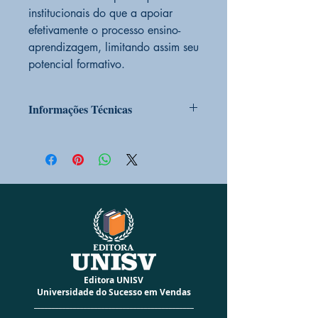
institucionais do que a apoiar
efetivamente o processo ensino-
aprendizagem, limitando assim seu
potencial formativo.
Informações Técnicas
Autores: Ana Maria de Oliveira da
Silva,
Fernanda do Nascimento Sousa,
Marcelo Gomes da Silva
D.O.I.: 10.5281/zenodo.11158309
ISBN : 978-65-85898-52-2
Cód Barras: 978-65-85898-52-2
Editora UNISV
Universidade do Sucesso em Vendas
Cód. BISAC: EDU000000 -
_____________________________________________
EDUCAÇÃO / Gerall