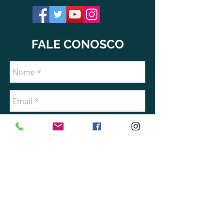
Livro impresso: Capa colorida (4x1)
sem orelhas e miolo P&B,
Idioma: Português
FALE CONOSCO
Selo Editorial: Editora UNISV
Acadêmicos