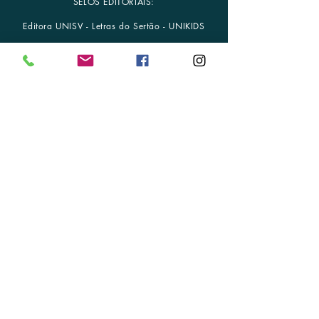
SELOS EDITORIAIS:
Editora UNISV - Letras do Sertão - UNIKIDS
publicar@editoraunisv.com.br
-
www.editoraunisv.com.br
FALE CONOSCO