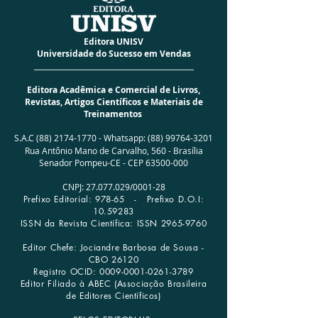
ACABAMENTO
Especial Brochura
I.S.B.N.
978-65-89844-51-8
NÚMERO DA EDIÇÃO
01
Editora UNISV
ANO DA EDIÇÃO
2023
Universidade do Sucesso em Vendas
PUBLICADO EM:
13/09/2023
_____________________________________________
NÚMERO DE PÁGINAS
188
Editora Acadêmica e Comercial de Livros,
IDIOMA
Português
Revistas, Artigos Científicos e Materiais de
AUTOR:
Marcos Aranha Bezerra
Treinamentos
S.A.C
(88) 2174-1770
-
Whatsapp:
(88) 99764-3201
Rua Antônio Mano de Carvalho, 560 -
Brasília
Senador Pompeu-CE - CEP
63500-000
CNPJ:
27.077.029
/0001­-28
Prefixo Editorial: 978-65 -
Prefixo D.O.I:
10.59283
ISSN da Revista Científica: ISSN
2965-9760
Editor Chefe: Jociandre Barbosa de Sousa -
CBO 26120
Registro OCID:
0009-0001-0261-3789
Editor Filiado à ABEC (Associação Brasileira
de Editores Científicos)