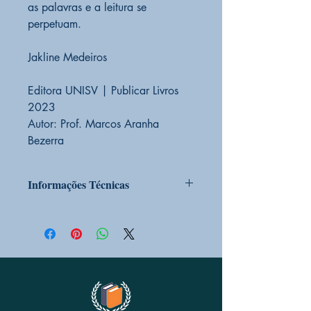
as palavras e a leitura se
perpetuam.
Jakline Medeiros
Editora UNISV | Publicar Livros
2023
Autor: Prof. Marcos Aranha
Bezerra
Informações Técnicas
PRODUTO SOB ENCOMENDA
Sim
CONDIÇÃO DO PRODUTO:
Novo
EDITORA
VIBEBOOKS
CÓD BARRAS
9786589844518
ALTURA
21 cm
LARGURA
14 cm
PESO
260g